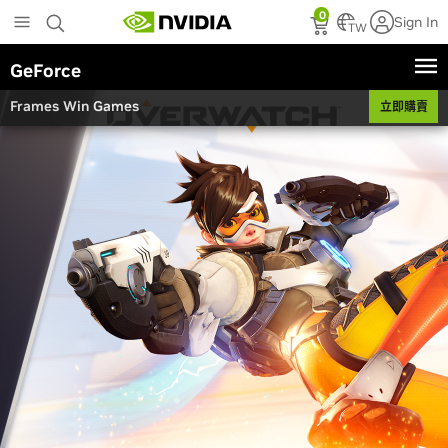
Skip
0
Sign In
to
TW
main
GeForce
content
Frames Win Games
立即購賣