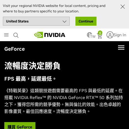
Visit your regional NVIDIA website for local content, pricing and
where to buy partners specific to your location.
Continue
Skip
0
Sign In
to
TW
main
GeForce
content
流暢度決定勝負
FPS 最高，延遲最低。
《特戰英豪》
這類競技遊戲需要最高的 FPS 與最低的延遲。在
搭載 NVIDIA Reflex™ 的 NVIDIA GeForce RTX™ 50 系列加持
之下，獲得您所需的競爭優勢。無與倫比的效能。出色卓越的
影像畫質。最佳回應速度。流暢度決定勝負。
購買 GeForce