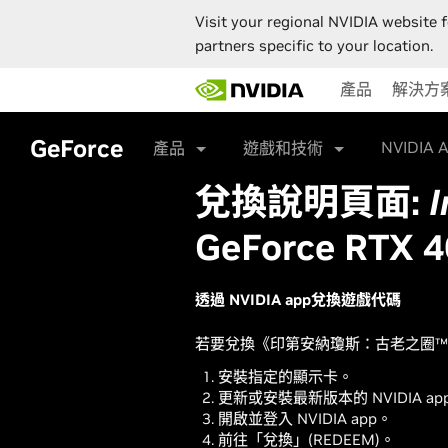
Visit your regional NVIDIA website f
partners specific to your location.
Skip
產品
解決方
to
main
content
GeForce
NVIDIA 
產品
遊戲和技術
兌換說明頁面:
I
GeForce RTX 4
透過 NVIDIA app兌換遊戲代碼
若要兌換《印第安納瓊斯：古老之圈™》的
安裝指定的顯示卡。
更新或安裝最新版本的 NVIDIA ap
開啟並登入 NVIDIA app。
前往「兌換」(REDEEM)。