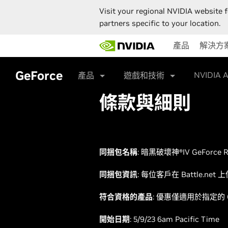
Visit your regional NVIDIA website f
partners specific to your location.
Skip
產品
解決方
to
main
content
GeForce
NVIDIA 
產品
遊戲和技術
條款與細則
同捆包名稱
: 暗黑破壞神®IV GeForc
同捆包資訊
: 每位客戶在 Battle.
符合資格的產品
: 優惠僅適用於指定的 GeF
開始日期
: 5/9/23 6am Pacific Time