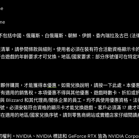
me
ime
但不包括中國、俄羅斯、白俄羅斯、朝鮮、伊朗、委內瑞拉及古巴 (法
，請參閱條款與細則。使用者必須在裝有符合活動資格顯示卡的 PC 上，使用
合遊戲的年齡要求才可兌換。地區/國家要求：部分序號僅可在特定
作夥伴購買，才能獲得本
優惠
。如需兌換說明，請按一下此處。本優
所有適用的銷售稅。本項優惠不得與其他優惠、遊戲時數卡、折扣或
A 與 Blizzard 和其代理商/關係企業的員工，均不具使用優惠資
惠序號。必須安裝符合資格的顯示卡才能兌換遊戲。客戶必須滿 17 歲才
在適用的地區/國家兌換序號。請到零售商網站或實體店家仔細閱讀
 保留一切權利。NVIDIA、NVIDIA 標誌和 GeForce RTX 皆為 NVIDIA 