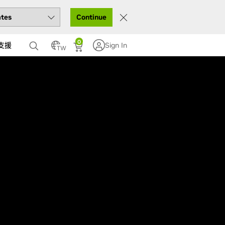
Continue
0
支援
Sign In
TW