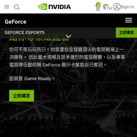
Skip
0
Sign In
to
TW
main
GeForce
content
GEFORCE ESPORTS
立即購買
給你專業級體驗
你可不是玩玩而已。你是要在全球最頂尖的電競戰場上一
決勝負。 因此最大規模且競爭激烈的電競聯賽，以及專業
電競隊伍都仰賴 GeForce 顯示卡幫助自己奪冠。
這就是 Game Ready。
立即購買