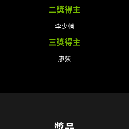
二獎得主
李少輔
三獎得主
廖荻
獎品