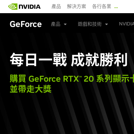
Skip
產品
解決方案
各行各業
…
to
main
content
GeForce
NVIDI
產品
遊戲和技術
每日一戰 成就勝利
購買
G
eForce
RTX
20 系列顯示
™
並帶走大獎