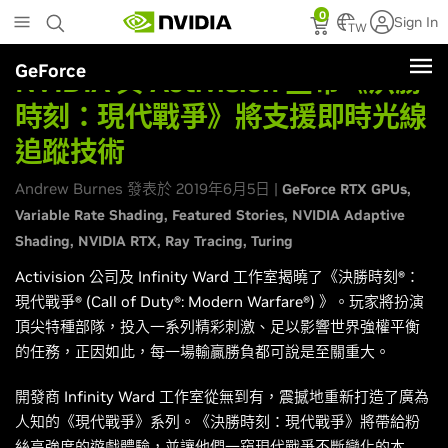
Skip
0
Sign In
to
TW
main
GeForce
content
NVIDIA 與 Activision 宣布《決勝
時刻：現代戰爭》將支援即時光線
追蹤技術
Andrew Burnes 發表於 2019年6月5日 |
GeForce RTX GPUs
Variable Rate Shading
Featured Stories
NVIDIA Adaptive
Shading
NVIDIA RTX
Ray Tracing
Turing
Activision 公司及 Infinity Ward 工作室揭曉了《決勝時刻®：
現代戰爭® (Call of Duty®: Modern Warfare®) 》。玩家將扮演
頂尖特種部隊，投入一系列精彩刺激、足以影響世界強權平衡
的任務，正因如此，每一場輸贏勝負都可說是至關重大。
開發商 Infinity Ward 工作室從無到有，震撼地重新打造了廣為
人知的《現代戰爭》系列。《決勝時刻：現代戰爭》將帶給粉
絲高強度的遊戲體驗，並讓他們一窺現代戰爭不斷變化的本