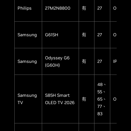
Philips
27M2N8800
有
27
OLED
Samsung
G61SH
有
27
OLED
Odyssey G6
Samsung
有
27
IPS
(G60H)
48、
55、
Samsung
S85H Smart
有
65、
OLED
TV
OLED TV 2026
77、
83