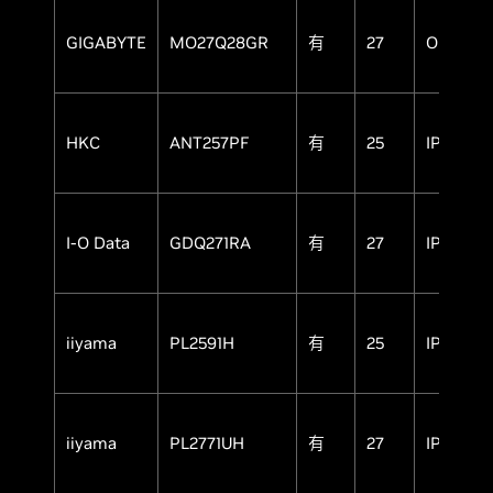
GIGABYTE
MO27Q28GR
有
27
OLED
HKC
ANT257PF
有
25
IPS
I-O Data
GDQ271RA
有
27
IPS
iiyama
PL2591H
有
25
IPS
iiyama
PL2771UH
有
27
IPS