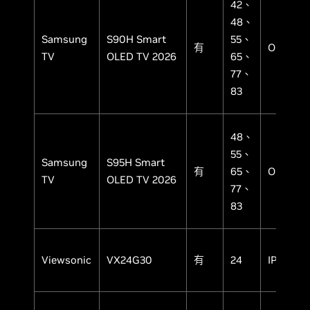
42、
48、
Samsung
S90H Smart
55、
有
OLED
TV
OLED TV 2026
65、
77、
83
48、
55、
Samsung
S95H Smart
有
65、
OLED
TV
OLED TV 2026
77、
83
Viewsonic
VX24G30
有
24
IPS