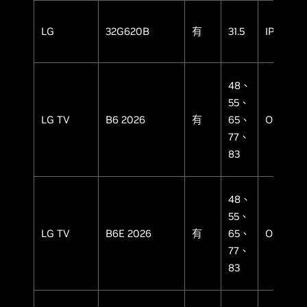
LG
32G620B
有
31.5
IPS
48、
55、
LG TV
B6 2026
有
65、
OLED
77、
83
48、
55、
LG TV
B6E 2026
有
65、
OLED
77、
83