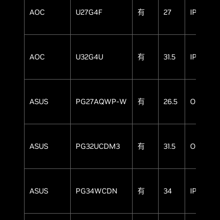
AOC
U27G4F
有
27
IPS
AOC
U32G4U
有
31.5
IPS
ASUS
PG27AQWP-W
有
26.5
OLED
ASUS
PG32UCDM3
有
31.5
OLED
ASUS
PG34WCDN
有
34
IPS