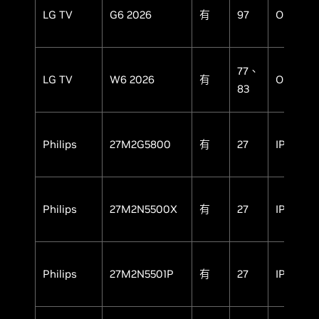
LG TV
G6 2026
有
97
OLED
77、
LG TV
W6 2026
有
OLED
83
Philips
27M2G5800
有
27
IPS
Philips
27M2N5500X
有
27
IPS
Philips
27M2N5501P
有
27
IPS