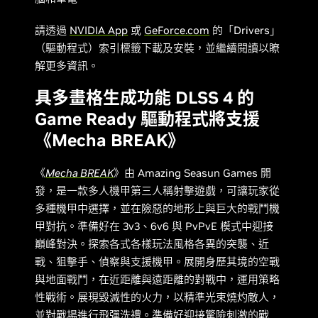
請透過
NVIDIA App
或
GeForce.com
的「Drivers」
（驅動程式）索引標籤下載及安裝，並繼續閱讀以瞭
解更多資訊。
具多畫格生成功能 DLSS 4 的
Game Ready 驅動程式將支援
《Mecha BREAK》
《
Mecha BREAK
》由 Amazing Seasun Games 開
發，是一款多人機甲第三人稱射擊遊戲，可讓玩家從
多種機甲中選擇，並在險惡的地形上與巨大的戰鬥機
甲對抗。準備好在 3v3、6v6 與 PvPvE 模式中迎接
巔峰對決。探索各式各樣玩法風格各異的突襲、近
戰、狙擊手、偵察與支援機甲。展開身歷其境的空戰
與地面戰鬥，在近距離與遠距離的對戰中，運用策略
性戰術。展現毀滅性的火力，以精準光束燒灼敵人，
並對戰場進行飛彈洗禮。準備好迎接驚險刺激的戰