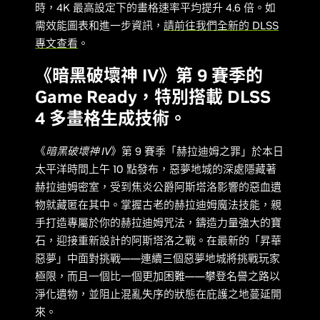
時，4K 最高設定下的畫格速率平均提升 4.6 倍。如
需效能圖表和進一步資訊，
請前往我們全新的 DLSS
專文查看
。
《暗黑破壞神 IV》第 9 賽季的
Game Ready，特別搭載 DLSS
4 多畫格生成技術。
《
暗黑破壞神 IV
》第 9 賽季「赫拉迪姆之罪」於本日
太平洋時間上午 10 點發布，惡夢地城的深處隱藏著
赫拉迪姆密室，受到焦炎公爵阿斯塔洛影響的惡血遺
物就藏匿在其中。掌握古老的赫拉迪姆魔法技能，親
手打造專屬於你的赫拉迪姆咒法，鑄造力量強大的寶
石，迎接重新設計的阿斯塔洛之戰。在最新的「昇華
惡夢」中面對挑戰——連續三個惡夢地城將挑戰玩家
極限，而且一個比一個更加困難——攀登名譽之路以
淨化遺物，並阻止混亂失序的狀態在庇護之地蔓延開
來。