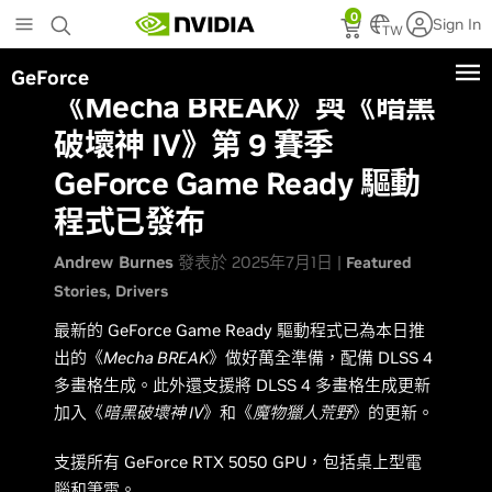
Skip
0
Sign In
to
TW
main
GeForce
content
《Mecha BREAK》與《暗黑
破壞神 IV》第 9 賽季
GeForce Game Ready 驅動
程式已發布
Andrew Burnes
發表於 2025年7月1日 |
Featured
Stories
Drivers
最新的 GeForce Game Ready 驅動程式已為本日推
出的《
Mecha BREAK
》做好萬全準備，配備 DLSS 4
多畫格生成。此外還支援將 DLSS 4 多畫格生成更新
加入《
暗黑破壞神 IV
》和《
魔物獵人荒野
》的更新。
支援所有 GeForce RTX 5050 GPU，包括桌上型電
腦和筆電。