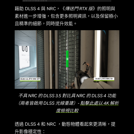
藉助 DLSS 4 與 NRC，《
傳送門 RTX 版
》的照明與
素材進一步增強，包含更多照明資訊，以及保留極小
且精準的細節，同時提升效能。
不具 NRC 的 DLSS 3.5 對比具 NRC 的 DLSS 4 功能
（兩者皆啟用 DLSS 光線重建）-
點擊此處以 4K 解析
度檢視比較
透過 DLSS 4 和 NRC ，動態物體看起來更清晰，提
升影像穩定性：