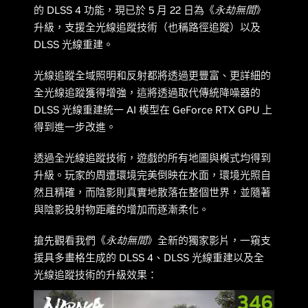
的 DLSS 4 功能，現已於 5 月 22 日為《
永劫無間
》
升級，支援全光線追蹤技術（也稱路徑追蹤）以及
DLSS 光線重建。
光線追蹤全域照明和反射都將透過更豐富、更詳細的
全光線追蹤獲得增強，這將透過取代傳統降噪器的
DLSS 光線重建統一 AI 模型在 GeForce RTX GPU 上
得到進一步改進。
透過全光線追蹤技術，遊戲的所有地圖與模式均得到
升級。玩家的周遭環境完美倒映在水面，環境光照自
然且精確，而陰影則真實地散落在整個世界，並隨著
與陰影投射物距離的增加而逐漸柔化。
搶先觀看我們《
永劫無間
》全新的獨家影片，一窺支
援具多畫格生成的 DLSS 4、DLSS 光線重建以及全
光線追蹤技術的升級效果：