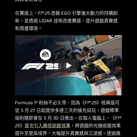
在賽道上，
F1® 25
憑藉 EGO 引擎強大動力的持續創
新，並透過 LIDAR 技術改進賽道，提升遊戲真實感
和周遭環境。
Formula 1® 粉絲不必久等，因為《
F1® 25
》經典版可
從 5 月 27 日起提供多達三天的搶先試玩，遊戲標準
版則隨即會在 5 月 30 日推出。在個人電腦上，《
F1®
25
》
首次引入路徑追蹤效果
，將遊戲的光線追蹤效果
提升至更高境界，大幅提升真實感與沉浸感。透過路