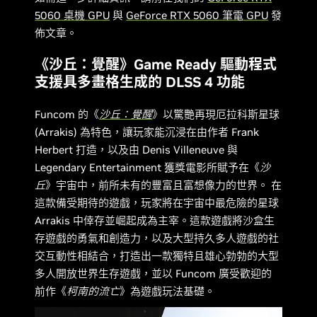
5060 桌機 GPU
與
GeForce RTX 5060 筆電 GPU
發
佈文章。
《沙丘：覺醒》Game Ready 驅動程式
支援具多畫格生成的 DLSS 4 功能
Funcom 的《
沙丘：覺醒
》以驚艷再現厄拉科斯星球
(Arrakis) 為特色，讓玩家能沉浸在由作者 Frank
Herbert 打造，以及由 Denis Villeneuve 與
Legendary Entertainment 獲獎電影所賦予在《
沙
丘
》宇宙中，前所未有的豐富且富想像力的世界。 在
這款備受期待的遊戲，玩家將在宇宙中最危險的星球
Arrakis 中倖存並崛起成為主宰。這款遊戲將沙盒生
存遊戲的勇氣和創造力，以及大型持久多人遊戲的社
交互動性相結合，打造出一款獨特且雄心勃勃的大型
多人開放世界生存遊戲，並以 Funcom 廣受歡迎的
前作《
柯南的流亡
》為遊戲玩法基礎。