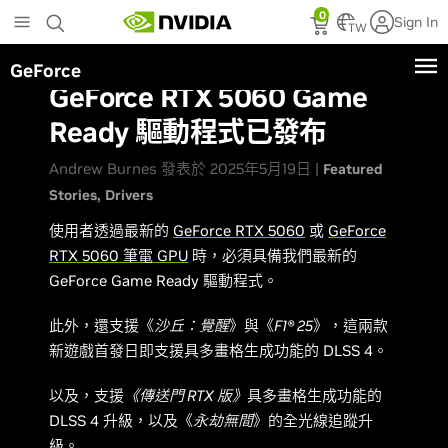
Skip
0
Sign In
to
TW
main
GeForce
content
GeForce RTX 5060 Game
Ready 驅動程式已發布
Andrew Burnes 發表於 2025年5月19日 |
Featured
Stories
Drivers
使用者透過最新的
GeForce RTX 5060
或
GeForce
RTX 5060 筆電 GPU
時，必須具備我們最新的
GeForce Game Ready 驅動程式。
此外，還支援《
沙丘：覺醒
》與《
F1® 25
》，這兩款
新遊戲首發日即支援具多畫格生成功能的 DLSS 4。
以及，支援
《傳送門 RTX 版》
具多畫格生成功能的
DLSS 4 升級，以及《
永劫無間
》的全光線追蹤升
級。