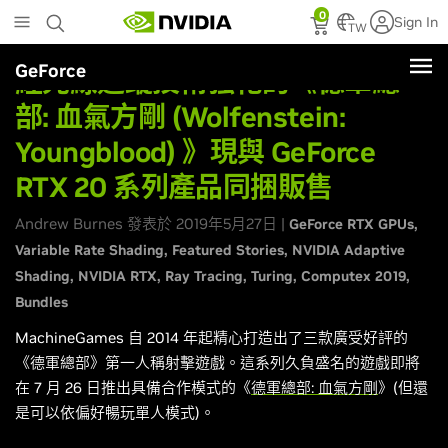
Skip
0
Sign In
to
TW
main
GeForce
content
經光線追蹤技術強化的《德軍總
部: 血氣方剛 (Wolfenstein:
Youngblood) 》現與 GeForce
RTX 20 系列產品同捆販售
Andrew Burnes 發表於 2019年5月27日 |
GeForce RTX GPUs
Variable Rate Shading
Featured Stories
NVIDIA Adaptive
Shading
NVIDIA RTX
Ray Tracing
Turing
Computex 2019
Bundles
MachineGames 自 2014 年起精心打造出了三款廣受好評的
《德軍總部》第一人稱射擊遊戲。這系列久負盛名的遊戲即將
在 7 月 26 日推出具備合作模式的《
德軍總部: 血氣方剛
》(但還
是可以依偏好暢玩單人模式)。