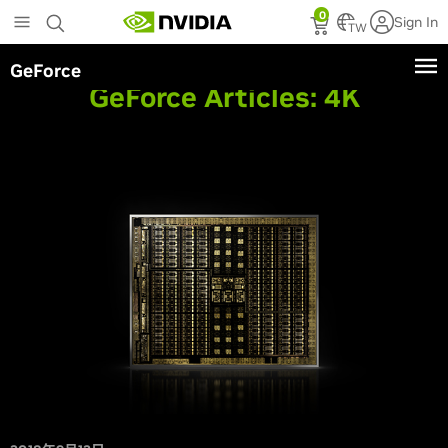
Skip
0
Sign In
to
TW
main
GeForce
content
GeForce Articles:
4K