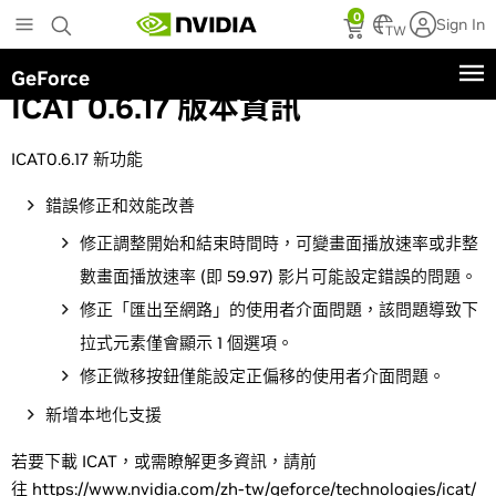
Skip
0
Sign In
to
TW
main
GeForce
content
ICAT 0.6.17 版本資訊
ICAT0.6.17 新功能
錯誤修正和效能改善
修正調整開始和結束時間時，可變畫面播放速率或非整
數畫面播放速率 (即 59.97) 影片可能設定錯誤的問題。
修正「匯出至網路」的使用者介面問題，該問題導致下
拉式元素僅會顯示 1 個選項。
修正微移按鈕僅能設定正偏移的使用者介面問題。
新增本地化支援
若要下載 ICAT，或需瞭解更多資訊，請前
往
https://www.nvidia.com/zh-tw/geforce/technologies/icat/