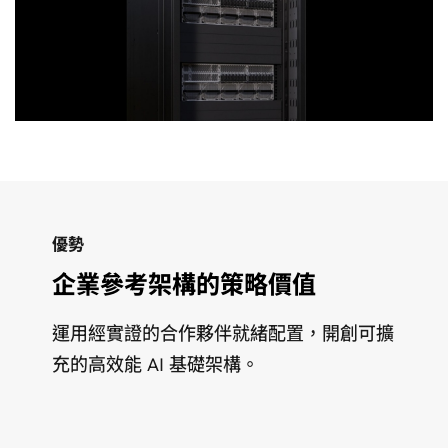
NVIDIA HGX AI 工廠
NVIDIA NVL72 AI 工廠
高效能 NVIDIA HGX™ AI 工廠配置是專為大規模多節點 AI 訓練
NVIDIA NVL72 AI 工廠配置專為訓練及部署兆級參數模型而設
與推論而打造，採用
計，在單一機架內提供 exascale 級運算能力。專為大規模模型
NVIDIA HGX
系統。該架構提供 32 個、
優勢
64 個和 128 個節點設計，並由
傳輸量、多使用者推論與大規模即時推論而打造，可實現新一
NVIDIA Spectrum-X™
網路支
援，採用靈活且軌道最佳化的設計，可在各種機架佈局之間高
代 AI 驅動創新技術的未來。 部署設計重點集中在四機架與八機
企業參考架構的策略價值
效整合，同時提供高傳輸量、低延遲效能。 它為 AI 進階使用者
架配置。 該架構建立在靈活且針對軌道最佳化的網路之上，可
提供突破性的效能，以便執行需求最嚴苛的工作負載，實現大
適應多種機架佈局與系統設計，同時提供高頻寬、低延遲效
運用經實證的合作夥伴就緒配置，開創可擴
規模模型訓練與微調，並大幅加快推論速度。憑藉新一代的精
能。該平台提供卓越的 AI 工廠輸出能力，具備業界領先的能源
充的高效能 AI 基礎架構。
度與超高速互連技術，該解決方案可實現最高 15 倍的 Token 傳
效率，並採用第五代 NVIDIA NVLink™、FP4 Tensor 核心，以
輸量。
及先進的散熱創新技術。
查看叢集配置規格
查看叢集配置規格