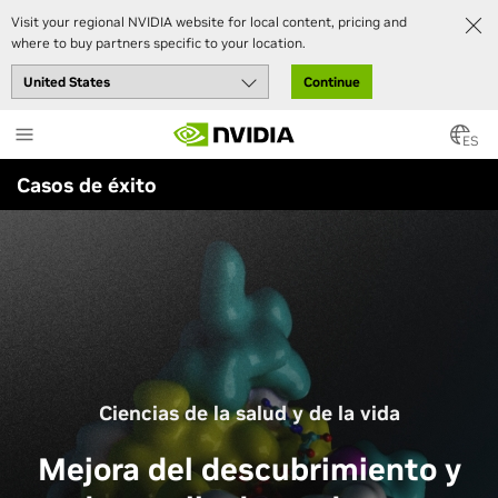
Visit your regional NVIDIA website for local content, pricing and
where to buy partners specific to your location.
Continue
Skip
to
ES
main
Casos de éxito
content
Ciencias de la salud y de la vida
Mejora del descubrimiento y