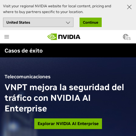
Visit your regional NVIDIA website for local content, pricing and
where to buy partners specific to your location.
Continue
Skip
to
ES
main
Casos de éxito
content
Telecomunicaciones
VNPT mejora la seguridad del
tráfico con NVIDIA AI
Enterprise
Explorar NVIDIA AI Enterprise