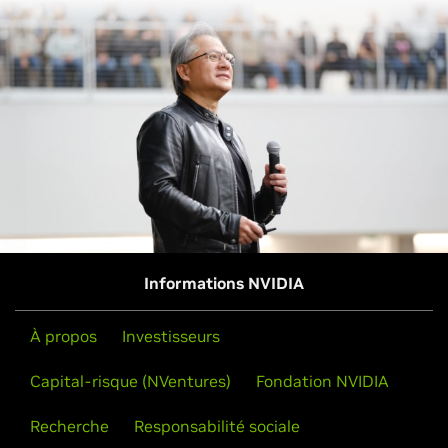
la construire.
Découvrez les dernières informations sur l'inférence
Informations NVIDIA
À propos
Investisseurs
Capital-risque (NVentures)
Fondation NVIDIA
Recherche
Responsabilité sociale