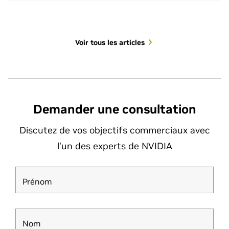
just object detection and motion prediction. AVs
must understand the situation, reason about
cause and effect, choose the right action and […]
Voir tous les articles
Voir toutes les vidéos
Demander une consultation
Discutez de vos objectifs commerciaux avec
l'un des experts de NVIDIA
Prénom
Les agents d'IA mènent à un moment de
vérité technologique
Nom