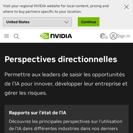
Visit your regional NVIDIA website for local content, pricing and
where to buy partners specific to your location.
Continue
Skip
Sign In
to
FR
main
content
Perspectives directionnelles
Permettre aux leaders de saisir les opportunités
de l'IA pour innover, développer leur entreprise et
gérer les risques.
Rapports sur l'état de l'IA
Découvrez les principales perspectives sur l'utilisation
de l'IA dans différentes industries dans nos derniers