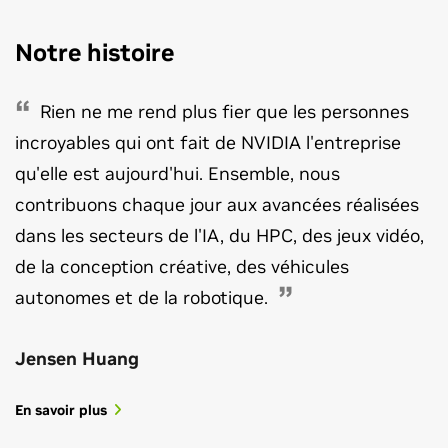
Notre histoire
Rien ne me rend plus fier que les personnes
incroyables qui ont fait de NVIDIA l'entreprise
qu'elle est aujourd'hui. Ensemble, nous
contribuons chaque jour aux avancées réalisées
Le dernier benchmark contribue à renforcer
dans les secteurs de l'IA, du HPC, des jeux vidéo,
l'état de préparation de NVIDIA pour les
de la conception créative, des véhicules
futures usines d'IA
autonomes et de la robotique.
Dans un article récent, Fierce Electronics a exploré
l'usine d'IA du futur, qui alimentera le calcul accéléré
Jensen Huang
massif à grande échelle pour des cas d'utilisation tels
que l'IA agentique, et comment les performances de
En savoir plus
NVIDIA dans les derniers benchmarks MLPerf
montrent les prouesses techniques nécessaires pour