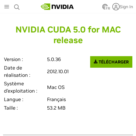
Skip
Sign In
to
FR
main
content
NVIDIA CUDA 5.0 for MAC
release
Version :
5.0.36
TÉLÉCHARGER
Date de
2012.10.01
réalisation :
Système
Mac OS
d’exploitation :
Langue :
Français
Taille :
53.2 MB