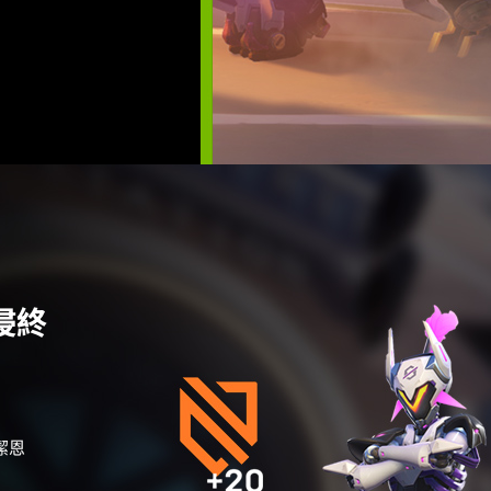
侵終
潔恩