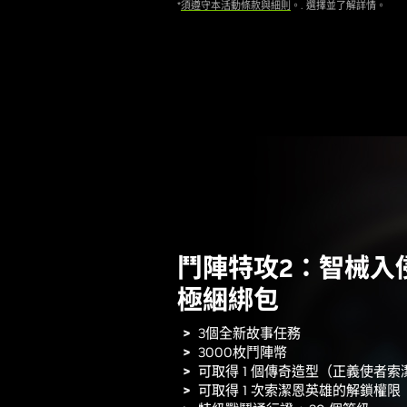
*
須遵守本活動條款與細則
。. 選擇並了解詳情。
鬥陣特攻2：智械入
極綑綁包
3個全新故事任務
3000枚鬥陣幣
可取得 1 個傳奇造型（正義使者索
可取得 1 次索潔恩英雄的解鎖權限