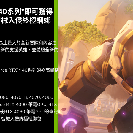
X 40系列*即可獲得
：智械入侵終極綑綁
為止最大的全新冒險和內容更
最新的支援英雄，並體驗全新的
orce RTX™ 40系列
的極高畫格
070 Ti, 4070, 4060 Ti,
RTX 4090 筆電GPU, RTX
U, 或RTX 4060 筆電GPU的筆記
2: 智械入侵終極綑綁包。