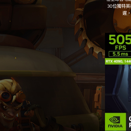
30位獨特英雄
遲，