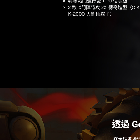
特級戰鬥通行證 + 20 個等級
2 款《鬥陣特攻 2》傳奇造型（C-
K-2000 大劍師霧子）
透過 G
在全球各地