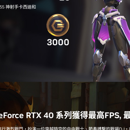
455 神射手卡西迪和
eForce RTX 40 系列獲得最高FPS,
進行激烈戰鬥，扮演一位穿越時空的自由戰士、節奏搏擊的戰場DJ，