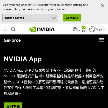
Visit your regional NVIDIA website for local content, pricing and
where to buy partners specific to your location.
Continue
Skip
0
Sign In
to
TW
main
GeForce
content
NVIDIA App
NVIDIA App 是 PC 玩家與創作者不可或缺的夥伴。最新的
NVIDIA 驅動程式與技術，幫助電腦維持最新狀態。利用全新的
整合式 GPU 控制中心將遊戲和應用程式最佳化，透過遊戲內迷
你窗中的強大錄製工具捕捉精彩時刻，並探索最新的 NVIDIA 工
具和軟體。
立即下載