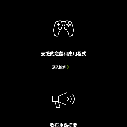
GeForce RTX PC 的人工智慧助手
AI 居家工作室
重製版經典遊戲
Project G-Assist 是 GeForce RTX PC 的 AI 助理。G-Assist
NVIDIA Broadcast 應用程式
NVIDIA RTX Remix 讓模組玩家可利用全光線追蹤、NVIDIA
透過雜音與空間迴音消除和虛擬背
可透過簡單的語音或文字命令，極致優化效能並最佳化能源效
景等強大的人工智慧效果，讓任何空間搖身一變成為居家工作
DLSS 與 Reflex、生成式 AI 紋理工具和運用實體渲染的現代素
率、調整遊戲設定、提供即時診斷、製作效能指標圖表，以及
室，將直播、語音聊天和視訊會議通話提升至全新境界。
材集，打造令人驚豔的經典遊戲 RTX 重製版。
量身打造週邊設備等，而且全部由本機的 GeForce RTX GPU
一手包辦。
強化即時音訊和視訊
下載測試版
支援的遊戲和應用程式
深入瞭解
系統需求與支援的功能
深入瞭解
發布重點摘要