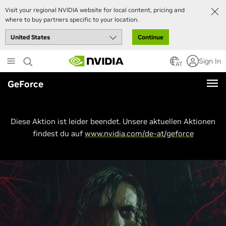
Visit your regional NVIDIA website for local content, pricing and
where to buy partners specific to your location.
Continue
Skip
Sign In
to
AT
main
GeForce
content
Diese Aktion ist leider beendet. Unsere aktuellen Aktionen
findest du auf
www.nvidia.com/de-at/geforce