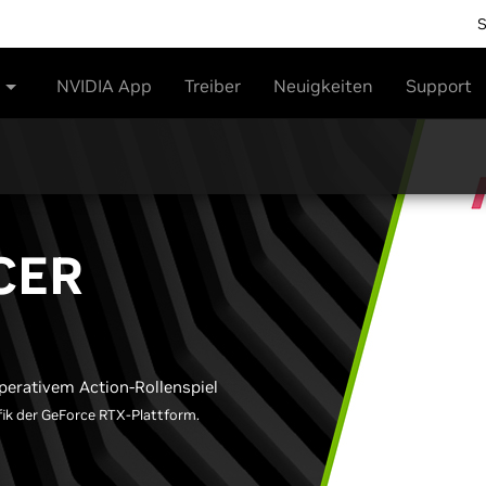
NVIDIA App
Treiber
Neuigkeiten
Support
CER
rativem Action-Rollenspiel ​
ik der GeForce RTX-Plattform.