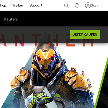
Shop
Treiber
Support
Sign In
AT
Kaufen
JETZT KAUFEN