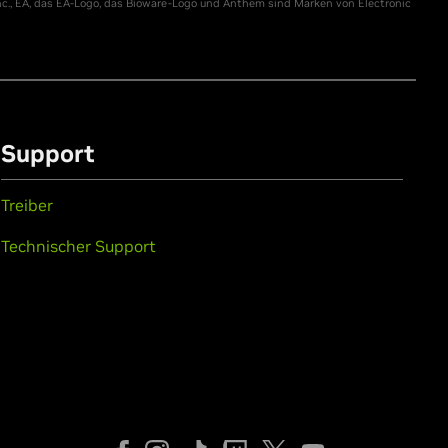
c., EA, das EA-Logo, das Bioware-Logo und Anthem sind Marken von Electronic
Support
Treiber
Technischer Support