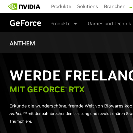
Skip
Produkte
Solutions
Branchen
…
to
main
GeForce
content
Produkte
Games und technik
ANTHEM
WERDE FREELAN
MIT
GEFORCE
RTX
®
Erkunde die wunderschöne, fremde Welt von Biowares koope
Anthem​
™ mit der bahnbrechenden Leistung und revolutionären Graf
Triumphiere.