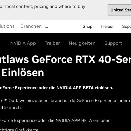
or local content, pricing and where to buy
lutions
Branchen
…
Shop
Treiber
Sup
NVIDIA App
Treiber
Neuigkeiten
Support
tlaws GeForce RTX 40-Ser
 Einlösen
eForce Experience oder die NVIDIA APP BETA einlösen.
s™ Outlaws einzulösen, brauchst du GeForce Experience oder d
itte durch:
eForce Experience oder die NVIDIA APP BETA einlösen.
chtigte Grafikkarte.