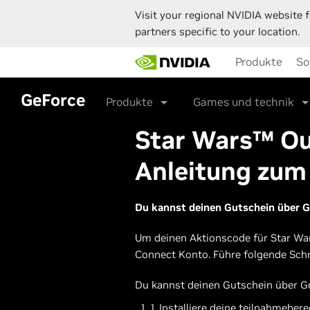
Visit your regional NVIDIA website f
partners specific to your location.
Skip
Produkte
So
to
main
content
GeForce
Produkte
Games und technik
Star Wars™ Ou
Anleitung zum
Du kannst deinen Gutschein über G
Um deinen Aktionscode für Star War
Connect Konto. Führe folgende Schr
Du kannst deinen Gutschein über G
1. Installiere deine teilnahmebere