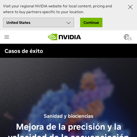
Visit your regional NVIDIA website for local content, pricing and
where to buy partners specific to your location.
Continue
Skip
to
ES
main
Casos de éxito
content
Sanidad y biociencias
Mejora de la precisión y la