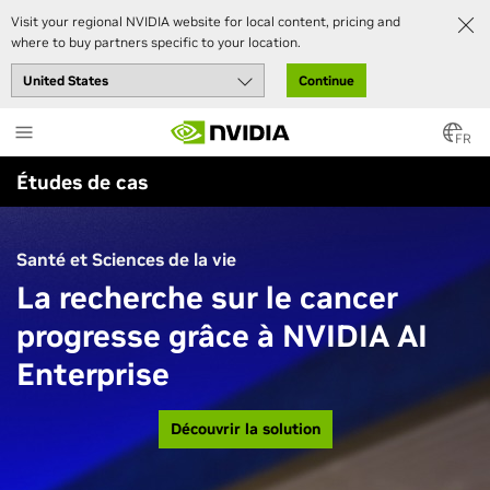
Visit your regional NVIDIA website for local content, pricing and
where to buy partners specific to your location.
Continue
Skip
to
FR
main
Études de cas
content
Santé et Sciences de la vie
La recherche sur le cancer
progresse grâce à NVIDIA AI
Enterprise
Découvrir la solution