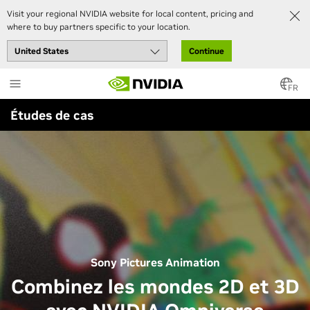
Visit your regional NVIDIA website for local content, pricing and
where to buy partners specific to your location.
Continue
Skip
to
FR
main
Études de cas
content
Sony Pictures Animation
Combinez les mondes 2D et 3D