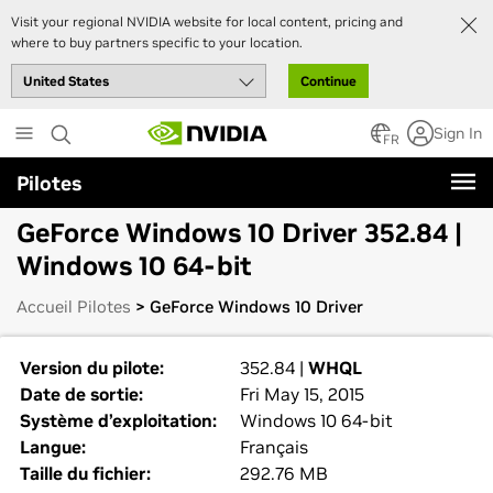
Visit your regional NVIDIA website for local content, pricing and
where to buy partners specific to your location.
Continue
Skip
Sign In
to
FR
main
Pilotes
content
GeForce Windows 10 Driver 352.84 |
Windows 10 64-bit
Accueil Pilotes
> GeForce Windows 10 Driver
Version du pilote:
352.84 |
WHQL
Date de sortie:
Fri May 15, 2015
Système d’exploitation:
Windows 10 64-bit
Langue:
Français
Taille du fichier:
292.76 MB