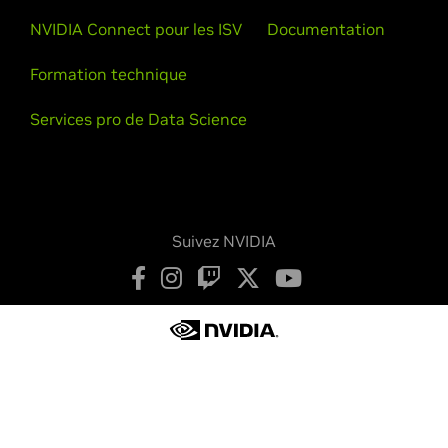
NVIDIA Connect pour les ISV
Documentation
Formation technique
Services pro de Data Science
Suivez NVIDIA
Déclaration de confidentialité
Vos choix de confidentialité
Conditions d’utilisation
Accessibilité
Chartes institutionnelles
Sécurité des produits
Nous contacter