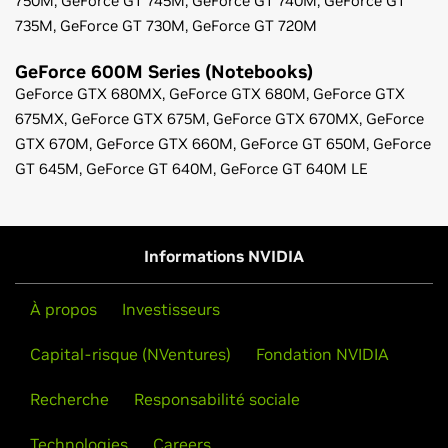
750M,
GeForce
GT 745M,
GeForce
GT 740M,
GeForce
GT
735M,
GeForce
GT 730M,
GeForce
GT 720M
GeForce
600M Series (Notebooks)
GeForce
GTX 680MX,
GeForce
GTX 680M,
GeForce
GTX
675MX,
GeForce
GTX 675M,
GeForce
GTX 670MX,
GeForce
GTX 670M,
GeForce
GTX 660M,
GeForce
GT 650M,
GeForce
GT 645M,
GeForce
GT 640M,
GeForce
GT 640M LE
Informations NVIDIA
À propos
Investisseurs
Capital-risque (NVentures)
Fondation NVIDIA
Recherche
Responsabilité sociale
Technologies
Careers