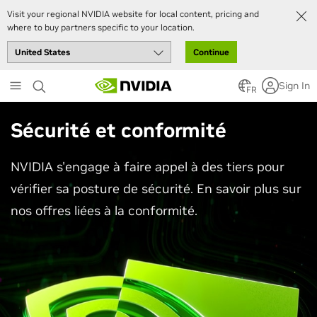
Visit your regional NVIDIA website for local content, pricing and
where to buy partners specific to your location.
Continue
Skip
Sign In
to
FR
main
content
Sécurité et conformité
NVIDIA s'engage à faire appel à des tiers pour
vérifier sa posture de sécurité. En savoir plus sur
nos offres liées à la conformité.