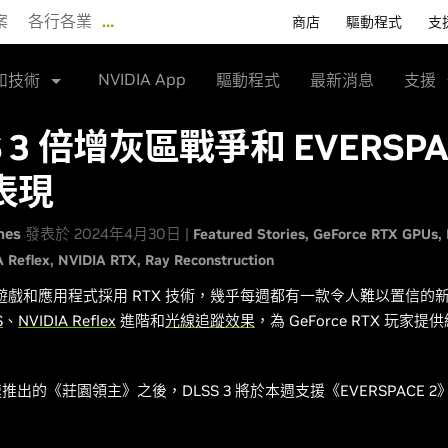
案
各行各業
…
商店
驅動程式
支
NVIDIA App
和技術
驅動程式
最新消息
支援
S 3 倍增灰區戰爭和 EVERSPA
表現
nes
發表於 2024年4月30日 |
Featured Stories
GeForce RTX GPUs
 Reflex
NVIDIA RTX
Ray Reconstruction
 款遊戲和應用程式採用 RTX 技術，幾乎每週都有一款令人難以置信的
S
、
NVIDIA Reflex
進階和
光線追蹤效果
，為 GeForce RTX 玩家提供
加速推出的《莊園領主》之後，DLSS 3 將於本週支援《EVERSPACE 