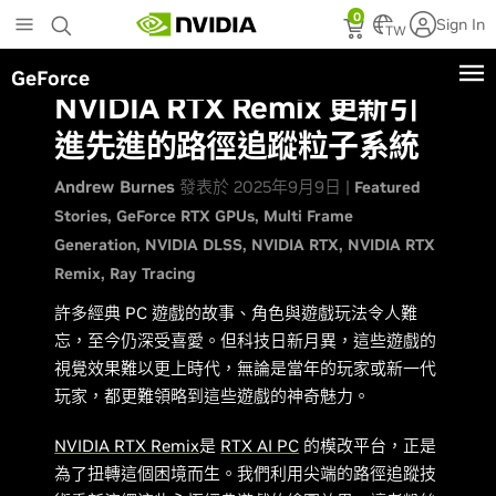
Skip
0
Sign In
to
TW
main
GeForce
content
NVIDIA RTX Remix 更新引
進先進的路徑追蹤粒子系統
Andrew Burnes
發表於 2025年9月9日 |
Featured
Stories
GeForce RTX GPUs
Multi Frame
Generation
NVIDIA DLSS
NVIDIA RTX
NVIDIA RTX
Remix
Ray Tracing
許多經典 PC 遊戲的故事、角色與遊戲玩法令人難
忘，至今仍深受喜愛。但科技日新月異，這些遊戲的
視覺效果難以更上時代，無論是當年的玩家或新一代
玩家，都更難領略到這些遊戲的神奇魅力。
NVIDIA RTX Remix
是
RTX AI PC
的模改平台，正是
為了扭轉這個困境而生。我們利用尖端的路徑追蹤技