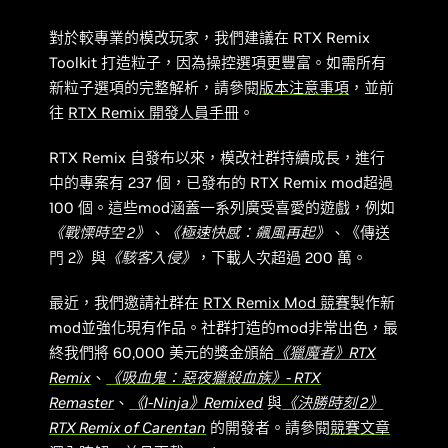
對於較專業的模改玩家，我們建議在 RTX Remix
Toolkit 打造粒子，因為操控選項更豐富。如需所有
新粒子選項的完整解析，請參閱
版本注意事項
，並前
往
RTX Remix 開發人員手冊
。
RTX Remix 自發布以來，模改社群持續成長，進行
中的專案有 237 個，已發布的 RTX Remix mod超過
100 個。這些mod涵蓋一系列廣受喜愛的遊戲，例如
《戰慄時空 2》
、
《極速快感：飆風再起》
、《傳送
門 2》與
《駭客入侵》
，下載人次超過 200 萬。
最近，我們邀請社群在
RTX Remix Mod 競賽
製作新
mod並強化現有作品。社群打造的mod非常出色，最
終我們將 60,000 美元的獎金頒給
《獵魔者》RTX
Remix
、
《吸血鬼：惡夜獵殺血族》- RTX
Remaster
、
《I-Ninja》Remixed
與
《決勝時刻 2》
RTX Remix of Carentan
的開發者。請參閱
競賽文章