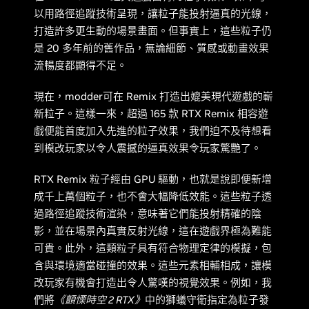
以用路徑追蹤技術呈現，讓粒子能投射逼真的光線，
打造許多更生動的場景畫面。但事實上，這些粒子仍
是 20 多年前的舊作品，無論細節、質感或動畫效果
流暢度都顯得不足。
現在，modder可在 Remix 打造出媲美現代遊戲的嶄
新粒子。這樣一來，超過 165 款 RTX Remix 相容遊
戲便能首度加入先進的粒子效果，我們迫不及待想看
到模改玩家以令人震撼的逼真效果令玩家驚艷了。
RTX Remix 粒子經由 GPU 驅動，也就是說即便新增
成千上萬個粒子，也不會大幅降低效能。這些粒子透
過路徑追蹤技術渲染，意味著它們能投射精確的陰
影，並在場景內真實反射光線，這在遊戲界極為難能
可貴。此外，這類粒子具有符合物理定律的模擬，包
含與環境適當碰撞的效果。這些元素相輔相成，讓模
改玩家有機會打造出令人驚嘆的視覺效果。例如，我
們將
《顫慄時空 2 RTX》
中的獅蟻守衛指定為粒子發