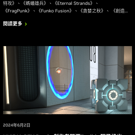
特攻》、《螞蟻雄兵》、《Eternal Strands》、
《FragPunk》、《Funko Fusion》、《貪婪之秋》、 《創造王
者》、《漫威爭鋒》、《Mecha BREAK》、《七日世界》，
閱讀更多
《獸人必須死! 死亡陷阱》、《SPINE》、《 車魂：無限賽 日
冕》、《Unawake》和《鳴潮》也添加了 DLSS，讓 GeForce
RTX 遊戲玩家在他們喜愛的遊戲中獲得更快的效能。
2024年6月2日