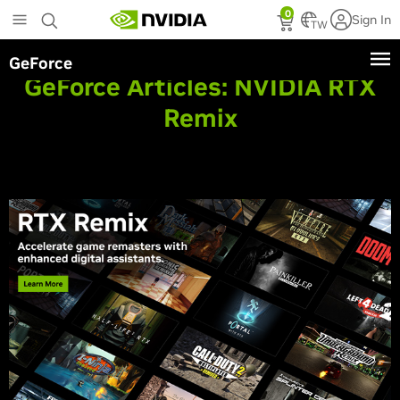
Skip
0
Sign In
to
TW
main
GeForce
content
GeForce Articles:
NVIDIA RTX
Remix