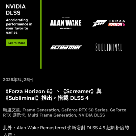
2026年3月25日
《Forza Horizon 6》、《Screamer》與
《Subliminal》推出，搭載 DLSS 4
精選文章
Frame Generation
GeForce RTX 50 Series
GeForce
RTX 顯示卡
Multi Frame Generation
NVIDIA DLSS
此外，Alan Wake Remastered 也新增對 DLSS 4.5 超解析度的
支援。