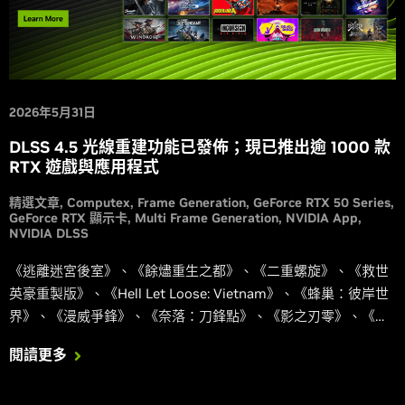
2026年5月31日
DLSS 4.5 光線重建功能已發佈；現已推出逾 1000 款
RTX 遊戲與應用程式
精選文章
Computex
Frame Generation
GeForce RTX 50 Series
GeForce RTX 顯示卡
Multi Frame Generation
NVIDIA App
NVIDIA DLSS
《逃離迷宮後室》、《餘燼重生之都》、《二重螺旋》、《救世
英豪重製版》、《Hell Let Loose: Vietnam》、《蜂巢：彼岸世
界》、《漫威爭鋒》、《奈落：刀鋒點》、《影之刃零》、《戰
術小隊》與《燕雲十六聲》皆已升級，原生整合我們最新版的
閱讀更多
DLSS 4.5 功能，其中包含第二代基於 Transformer 的超高解析
度以及動態多畫格生成。