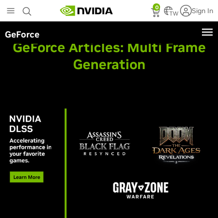
Skip
0
Sign In
to
TW
main
GeForce
content
GeForce Articles:
Multi Frame
Generation