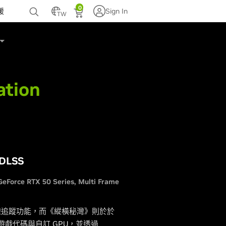
0
援
Sign In
TW
ation
LSS
GeForce RTX 50 Series
Multi Frame
光線追蹤功能，而《縱橫秘灣》則於於
遊戲代碼與自訂 GPU，並透過