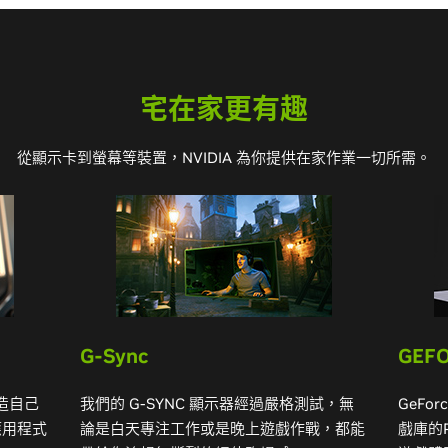
宅在家更有趣
從顯示卡到螢幕等裝置，NVIDIA 為你提供在家作業一切所需。
G-Sync
GEF
打造自己
我們的 G-SYNC 顯示器經過嚴格測試，無
GeFo
應用程式
論是白天專注工作或是晚上遊戲作戰，都能
戲庫的