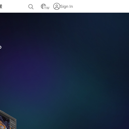
援
Sign In
TW
。