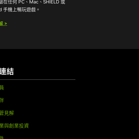
在任何 PC、Mac、SHIELD 或
oid 手機上暢玩遊戲。
 >
連結
員
伴
管見解
業與創業投資
件