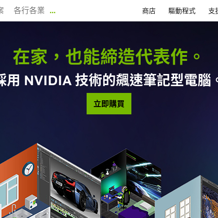
案
各行各業
…
商店
驅動程式
支
在家，也能締造代表作。
採用 NVIDIA 技術的飆速筆記型電腦
立即購買