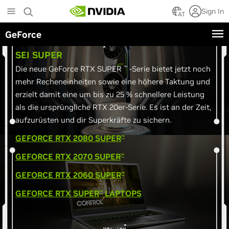
Skip
Sign In
to
AT
main
GeForce
content
SEI SUPER
Die neue GeForce RTX SUPER
-Serie bietet jetzt noch
™
mehr Recheneinheiten sowie eine höhere Taktung und
erzielt damit eine um bis zu 25 % schnellere Leistung
als die ursprüngliche RTX 20er-Serie. Es ist an der Zeit,
aufzurüsten und dir Superkräfte zu sichern.
G
EFORCE RTX 2080 SUPER
™
G
EFORCE RTX 2070 SUPER
™
G
EFORCE RTX 2060 SUPER
™
G
EFORCE RTX SUPER
LAPTOPS
™