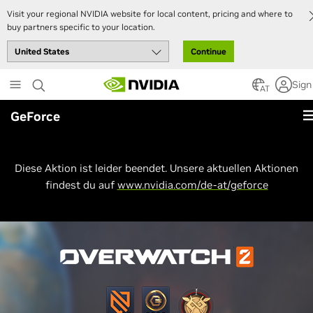
Visit your regional NVIDIA website for local content, pricing and where to
buy partners specific to your location.
Continue
Skip
Sign
to
AT
main
GeForce
content
Diese Aktion ist leider beendet. Unsere aktuellen Aktionen
findest du auf
www.nvidia.com/de-at/geforce