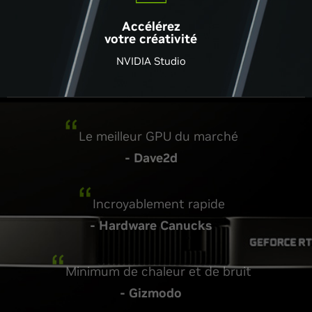
Accélérez
votre créativité
NVIDIA Studio
Des performances sans précédent
Le meilleur GPU du marché
- PCworld
- Dave2d
Incroyablement rapide
Puissance démentielle
- Hardware Canucks
- PC Gamer
Minimum de chaleur et de bruit
Absolument incroyable
-Tweaktown
- Gizmodo