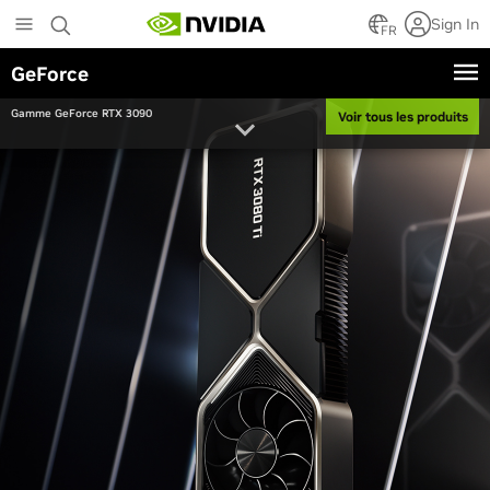
Skip
Sign In
to
FR
main
GeForce
content
Gamme GeForce RTX 3090
Voir tous les produits