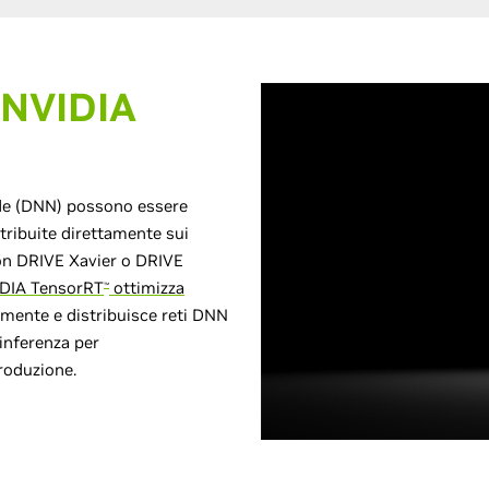
NVIDIA
onde (DNN) possono essere
tribuite direttamente sui
con DRIVE Xavier o DRIVE
DIA TensorRT
ottimizza
™
amente e distribuisce reti DNN
'inferenza per
produzione.