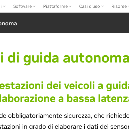
ni
Software
Piattaforme
Casi d'uso
Risorse
utonoma
i di guida autonoma
restazioni dei veicoli a gu
laborazione a bassa latenz
e obbligatoriamente sicurezza, che richiede
azioni in grado di elaborare i dati dei sens