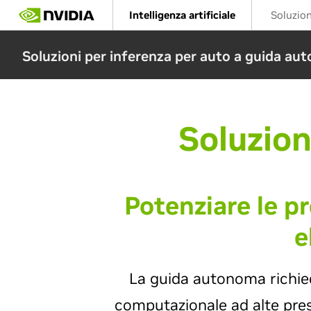
Skip
Intelligenza artificiale
Soluzio
to
main
content
Soluzioni per inferenza per auto a guida a
Soluzion
Potenziare le p
e
La guida autonoma richied
computazionale ad alte prest