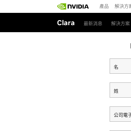
Skip
產品
解決方
to
main
content
Clara
最新消息
解決方案
名
姓
公司電