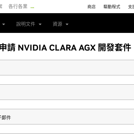
案
各行各業
…
商店
驅動程式
支
說明文件
資源
申請 NVIDIA CLARA AGX 開發套
子郵件