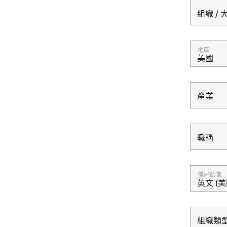
組織 /
地區
美國
產業
產業
職稱
職稱
偏好語言
英文 (美
組織類
組織類