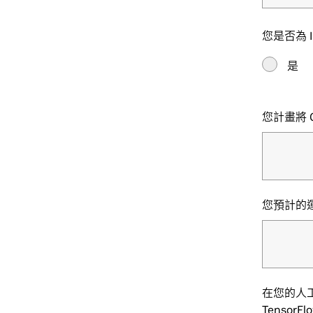
您是否為 I
是
您計畫將 
您預計的
在您的人
TensorF