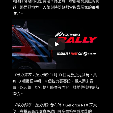
到阿爾薩斯的柏油賽段。路上每一秒都是高風險的挑
戰，路面抓地力、天氣與時間點都會影響玩家的每項
決定。
《神力科莎：拉力賽》
11 月 13 日開放搶先試玩，共
有 10 輛授權車輛、4 個拉力賽賽段、單人週末賽
事，以及線上排行榜計時賽等內容，
請前往這裡
瞭解
詳情。
《神力科莎：拉力賽》
發布時，GeForce RTX 玩家
便可在挑戰高風險賽段啟用具多畫格生成功能的