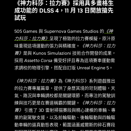
《神力科莎：拉力賽》採用具多畫格生
成功能的 DLSS 4，11 月 13 日開放搶先
試玩
505 Games 與 Supernova Games Studios 的
《神
力科莎：拉力賽》
呈現了極致的拉力賽模擬，原汁原
味重現這項運動的張力與精確度。
《神力科莎：拉力
賽》
是與 Kunos Simulazioni 技術合作開發的成果，
採用
Assetto Corsa
備受好評且專為這項賽車運動需
求調校的物理引擎，搭配自訂版 Unreal Engine 5。
《神力科莎：拉力賽》
為《神力科莎》系列遊戲推出
的拉力賽專屬篇章，提供了身歷其境的苛刻體驗，天
氣、路況與車輛調校都是關鍵環節，而專注的駕駛訓
練與技巧更是在賽道稱霸的關鍵。
《神力科莎：拉力
賽》
引進了 3D 雷射掃描賽段與精心建模的車輛、專
業的副駕駛支援，以及前輪驅動、後輪驅動與四輪驅
動車輛的逼真動態表現，範圍涵蓋威爾斯的碎石賽段