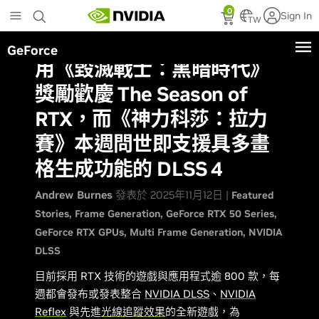
Skip
0
Sign In
to
TW
main
GeForce
content
用《毀滅戰士：黑暗時代》
獎勵歡慶 The Season of
RTX，而《神力科莎：拉力
賽》本週問世即支援具多畫
格生成功能的 DLSS 4
Andrew Burnes
發表於 2025年11月12日 |
Featured
Stories
Frame Generation
GeForce RTX 50 Series
GeForce RTX GPUs
Multi Frame Generation
NVIDIA
DLSS
目前採用 RTX 技術的遊戲與應用程式逾 800 款，每
週都會發布或發表整合
NVIDIA DLSS
、
NVIDIA
Reflex
與先進
光線追蹤效果
的全新遊戲，為