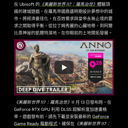
在 Ubisoft 的
《美麗新世界 117：羅馬治世》
體驗頂
級的建城遊戲，在羅馬帝國鼎盛時期設計夢想中的城
市。將經濟最佳化，在百姓需求與皇帝永無止境的要
求之間取得平衡。從拉丁姆秀麗的心臟地帶，到阿爾
比恩神祕的凱爾特濕地，在你眼前的土地開拓發展。
《美麗新世界 117：羅馬治世》
11 月 13 日發布時，在
GeForce RTX GPU 利用 DLSS 超解析度加速畫格
率。遊戲發布前，請先下載並安裝最新的
GeForce
Game Ready 驅動程式
，確保在
《美麗新世界 117：