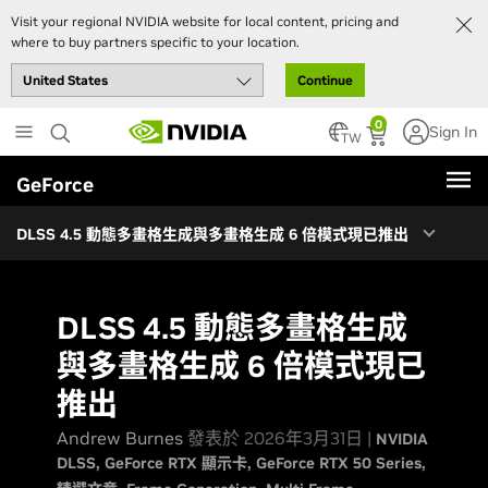
DLSS 4.5 Dynamic Multi Frame Generation
Visit your regional NVIDIA website for local content, pricing and
where to buy partners specific to your location.
DLSS 4.5 Multi Frame Generation 6X Mode
Continue
DLSS 4.5 Enhanced Frame Generation Model
Skip
DLSS 4.5 Super Resolution
0
Sign In
to
TW
玩家與媒體喜愛 DLSS 4.5
main
GeForce
content
《ARC Raiders》Flashpoint 更新現已推出：透過 DLSS 4.5 再度強
化
DLSS 4.5 動態多畫格生成與多畫格生成 6 倍模式現已推出
Marvel Rivals Season 7
More DLSS Games Coming Soon
DLSS 4.5 動態多畫格生成
與多畫格生成 6 倍模式現已
推出
Andrew Burnes
發表於 2026年3月31日 |
NVIDIA
DLSS
GeForce RTX 顯示卡
GeForce RTX 50 Series