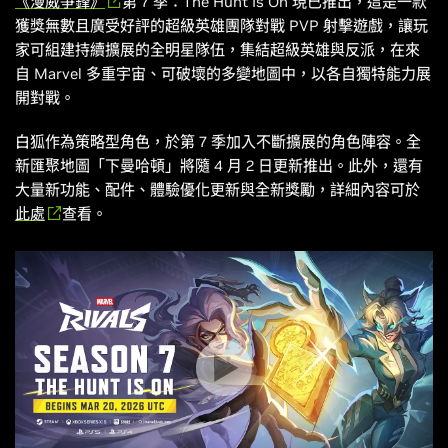
《漫威爭鋒》
第 7 季：The Hunt Is On 現已推出，這是一款
獲獎無數且廣受好評的超級英雄團隊對戰 PVP 射擊遊戲，讓玩
家可組建持續擴展的全明星隊伍，集結超級英雄與反派，在來
自 Marvel 多重宇宙、可破壞的多變地圖中，以各自獨特能力展
開對戰。
白狐作為策略型角色，於第 7 季加入不斷擴展的角色陣容。全
新匯聚地圖「下曼哈頓」將隨 4 月 2 日更新推出。此外，還有
大量新功能、配件、體驗優化更新與全新獎勵，詳細內容可於
此處
查看。