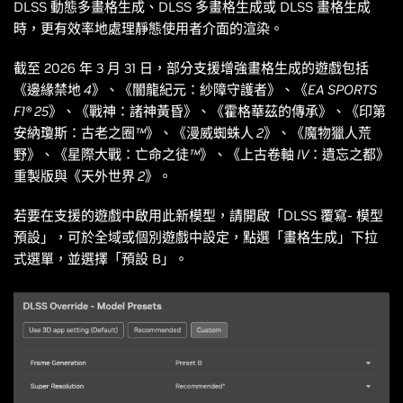
DLSS 動態多畫格生成、DLSS 多畫格生成或 DLSS 畫格生成
時，更有效率地處理靜態使用者介面的渲染。
截至 2026 年 3 月 31 日，部分支援增強畫格生成的遊戲包括
《邊緣禁地 4》、《闇龍紀元：紗障守護者》、《EA SPORTS
F1® 25》、《戰神：諸神黃昏》、《霍格華茲的傳承》、《印第
安納瓊斯：古老之圈™》、《漫威蜘蛛人 2》、《魔物獵人荒
野》、《星際大戰：亡命之徒™》、《上古卷軸 IV：遺忘之都》
重製版
與《
天外世界 2
》。
若要在支援的遊戲中啟用此新模型，請開啟「DLSS 覆寫- 模型
預設」，可於全域或個別遊戲中設定，點選「畫格生成」下拉
式選單，並選擇「預設 B」。