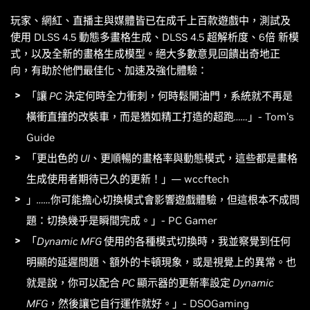
玩家、網紅、直播主與媒體皆已在成千上百款遊戲中，測試及
使用 DLSS 4.5 動態多畫格生成、DLSS 4.5 超解析度、6倍 新模
式，以及全新的畫格生成模型。絕大多數意見回饋出奇地正
向，有助於他們最佳化、加速及強化體驗：
「
讓 PC 決定何時全力衝刺，何時鬆開油門，系統就不再是
橫衝直撞的改裝車，而是猶如精工打造的超跑……
」- Tom’s
Guide
「更出色的 UI、更順暢的畫格率與動態模式，這些都是畫格
生成使用者期待已久的更新！」
— wccftech
」……你可能擔心切換模式會影響遊戲體驗，但這根本不成問
題：切換幾乎是瞬間完成。」
- PC Gamer
「Dynamic MFG 使用的各種模式切換時，我並察覺到任何
明顯的延遲問題、額外的卡頓現象，或是視覺上的異常。也
就是說，你可以配合 PC 顯示器的更新率設定 Dynamic
MFG，然後讓它自行運作就好。」
- DSOGaming