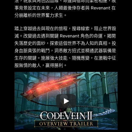
法，玩家與角色因血緣、命運與宿命而緊密相連，故
事背景設定在未來，人類最後倖存者與 Revenant 在
分崩離析的世界奮力求生。
踏上穿越過去與現在的旅程，搜尋線索，阻止世界毀
滅。改變過去遇到關鍵 Revenant 角色的命運，揭開
失落歷史的面紗，探索這個世界不為人知的真相。投
身血脈賁張的戰鬥，洞悉敵方招式並精通武器裝備是
生存的關鍵。施展強大技能、隨機應變，在激戰中征
服無情的敵人，贏得勝利。