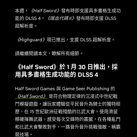
本週，
《Half Sword》
發布時即支援具多畫格生成功
能的 DLSS 4，
《噬血代碼 II》
發布時即支援 DLSS
超解析度。
《Highguard》
現已推出，支援 DLSS 超解析度。
請繼續閱讀本文，瞭解所有細節。
《Half Sword》於 1 月 30 日推出，採
用具多畫格生成功能的 DLSS 4
Half Sword Games 與 Game Seer Publishing 的
《Half Sword》
是符合物理定律的沉浸式中世紀戰
鬥模擬遊戲，讓玩家體驗從平民晉升為騎士的獨特經
歷，在 15 世紀歐洲征戰殘酷的比武大會。使用滑鼠
精確揮舞武器，感受每次交鋒時的震撼，在各種亂鬥
和比武大會擊敗對手，一路晉升晉升挑戰強敵，稱霸
競技場。