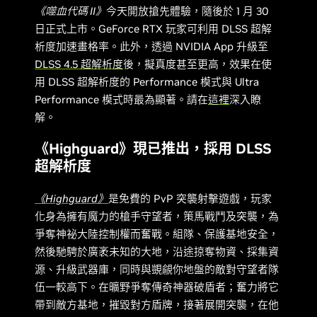
《噬血代碼 II》
今天開放搶先體驗，隨後於 1 月 30
日正式上市。GeForce RTX 玩家可利用 DLSS 超解
析度加速畫格率。此外，透過 NVIDIA App 升級至
DLSS 4.5 超解析度
後，擬真度甚至更高，效果在使
用 DLSS 超解析度的 Performance 模式與 Ultra
Performance 模式時最為顯著。請在
這裡
深入瞭
解。
《Highguard》現已推出，採用 DLSS
超解析度
《Highguard》
是免費的 PvP 突襲射擊遊戲，玩家
化身為擁有魔力的槍手守望者，策馬戰鬥及突襲，為
爭奪神祕大陸控制權而奮戰。組隊、保護基地安全，
然後馳騁於廣袤未知的大地，沿途掠奪物資、採集資
源、升級武器庫，同時與覬覦你地盤的敵對守望者隊
伍一較高下。在曠野爭奪傳奇神器破盾者；奮力將它
帶到敵方基地，摧毀對方盾牌，接著展開突襲，在他