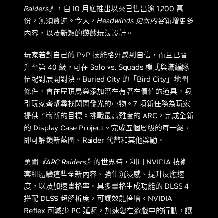
Raiders》
，自 10 月底推出以來已售出逾 1,200 萬
份，無須贅述。今天，
Headwinds 更新內容
新增更多
內容，以及新穎的遊戲玩法設計。
玩家若對自己的 PvP 技能格外感到自信，而且已晉
升至第 40 級，可在 Solo vs. Squads 模式與滿編隊
伍配對展開對決。Buried City 的「Bird City」地圖
條件，會在屋頂鳥巢添加潛在有潛在價值的道具，吸
引玩家齊聚尋找閃閃發光的小物。7 項新任務為玩家
提供了嶄新的目標。挑戰最高難度的 ARC，完成全新
的 Display Case Project。完成五個層級的每一級，
即可解鎖新藍圖、Raider 代幣和其他獎勵。
勇闖
《ARC Raiders》
的世界時，利用 NVIDIA 技術
套組體驗這些全新內容、強化沉浸感、提升反應速
度，以及加速畫格率。具多畫格生成功能的 DLSS 4
搭配 DLSS 超解析度，可讓效能倍增。NVIDIA
Reflex 可減少 PC 延遲，加速您在遊戲中的行動，讓