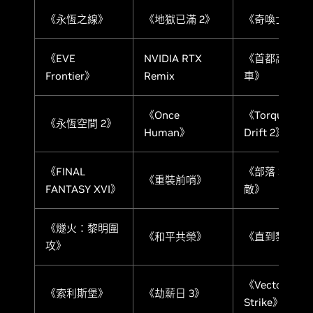
《永恆之線》
《地獄已滿 2》
《奇喚士》
《EVE
NVIDIA RTX
《首都高賽
Frontier》
Remix
車》
《Once
《Torque
《永恆空間 2》
Human》
Drift 2》
《FINAL
《部落 3: 宿
《重裝前哨》
FANTASY XVI》
敵》
《燧火：黎明圍
《和平共榮》
《直到黎明》
攻》
《Vector
《索利斯堡》
《劫薪日 3》
Strike》