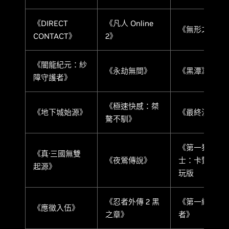
《DIRECT
《凡人 Online
《無形之軸》
CONTACT》
2》
《闇龍紀元：紗
《永劫無間》
《黑潭》
障守護者》
《極速快感：桀
《地下城始源》
《最終決戰》
驁不馴》
《第一狂戰
《真·三國無雙
《夜鶯傳說》
士：卡贊》試
起源》
玩版
《忍者外傳 2 黑
《第一繼承
《應徵入伍》
之章》
者》