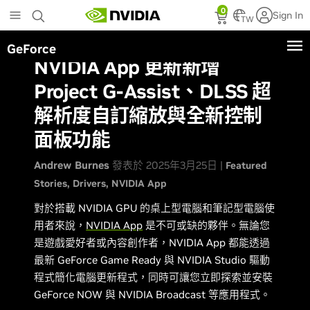
Skip
0
Sign In
to
TW
main
GeForce
content
NVIDIA App 更新新增
Project G-Assist、DLSS 超
解析度自訂縮放與全新控制
面板功能
Andrew Burnes
發表於 2025年3月25日 |
Featured
Stories
Drivers
NVIDIA App
對於搭載 NVIDIA GPU 的桌上型電腦和筆記型電腦使
用者來說，
NVIDIA App
是不可或缺的夥伴。無論您
是遊戲愛好者或內容創作者，NVIDIA App 都能透過
最新 GeForce Game Ready 與 NVIDIA Studio 驅動
程式簡化電腦更新程式，同時可讓您立即探索並安裝
GeForce NOW 與 NVIDIA Broadcast 等應用程式。