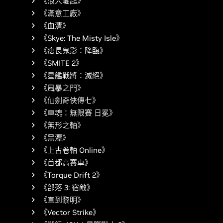
《浪人崛起》
《滿意工廠》
《血清》
《Skye: The Misty Isle》
《瘦長鬼影：降臨》
《SMITE 2》
《星艦戰將：滅絕》
《風暴之門》
《仙劍奇俠傳七》
《車魂：無限賽 日冕》
《無形之軸》
《黑潭》
《上古卷軸 Online》
《首都高賽車》
《Torque Drift 2》
《部落 3: 宿敵》
《直到黎明》
《Vector Strike》