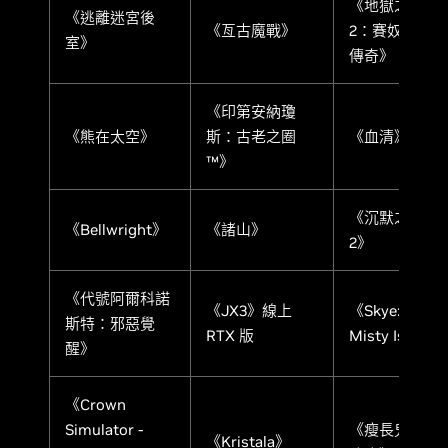
《地獄之刃
《逃離迷宮後
《亙古魔戰》
2：賽奴雅的
室》
傳奇》
《印第安納瓊
《熊在太空》
斯：古老之圈
《血清》
™》
《沉默之丘
《Bellwright》
《諸山》
2》
《代號阿爾科諾
《JX3》線上
《Skye: The
斯特：邪惡覺
RTX 版
Misty Isle》
醒》
《Crown
Simulator -
《瘦長鬼影：
《Kristala》