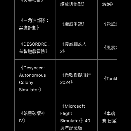
《火星孤征》
綻放與憤怒》
滅絕》
《三角洲部隊：
《漫威爭鋒》
《覺醒深淵》
黑鷹計劃》
《DESORDRE：
《漫威蜘蛛人
《風暴之門》
益智遊戲冒險》
2》
《Desynced:
Autonomous
《微軟模擬飛行
《Tankhead》
Colony
2024》
Simulator》
《Microsoft
《暗黑破壞神
Flight
《車魂：無限
IV》
Simulator》40
賽 日冕》
週年紀念版