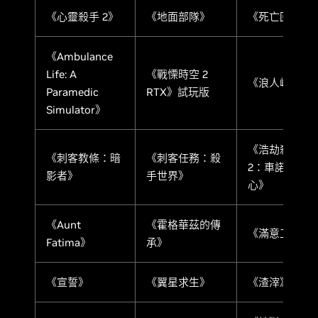
《心靈殺手 2》
《地面部隊》
《死亡回歸》
《Ambulance
Life: A
《戰慄時空 2
《浪人崛起》
Paramedic
RTX》試玩版
Simulator》
《浩劫殺陣
《刺客教條：暗
《刺客任務：殺
2：車諾比之
影者》
手世界》
心》
《Aunt
《霍格華茲的傳
《滿意工廠》
Fatima》
承》
《宣誓》
《翼星求生》
《渣滓》