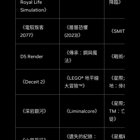
Royal Life
降臨》
Simulation》
《電馭叛客
《層層恐懼
《SMITE 2》
2077》
(2023)》
《傳承：鋼與魔
D5 Render
《戰術小隊》
法》
《LEGO® 地平線
《星際大戰 絕
《Deceit 2》
大冒險™》
地：倖存者》
《星際大戰
《深岩銀河》
《Liminalcore》
TM：亡命之
徒》
《遺失的紀錄：
《星艦戰將：