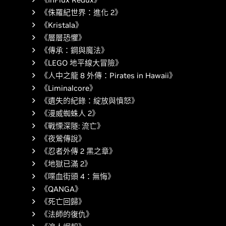
《侏羅紀世界：進化 2》
《Kristala》
《層層恐懼》
《傳承：鋼與魔法》
《LEGO 地平線大冒險》
《人中之龍 8 外傳：Pirates in Hawaii》
《Liminalcore》
《遺失的紀錄：綻放與憤怒》
《漫威蜘蛛人 2》
《戰慄深隧: 流亡》
《夜鶯傳說》
《忍者外傳 2 黑之章》
《地獄已滿 2》
《喋血街頭 4：無悔》
《QANGA》
《死亡回歸》
《法師的復仇》