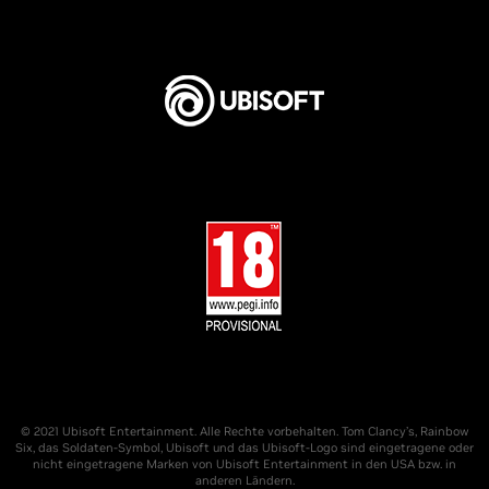
© 2021 Ubisoft Entertainment. Alle Rechte vorbehalten. Tom Clancy’s, Rainbow
Six, das Soldaten-Symbol, Ubisoft und das Ubisoft-Logo sind eingetragene oder
nicht eingetragene Marken von Ubisoft Entertainment in den USA bzw. in
anderen Ländern.