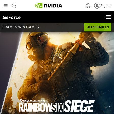
Skip
Sign In
to
AT
main
GeForce
content
FRAMES WIN GAMES
JETZT KAUFEN