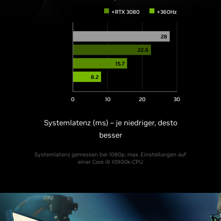
+RTX 3080
+360Hz
28
22.6
15.7
8.2
0
10
20
30
Systemlatenz (ms) – je niedriger, desto
besser
Systemlatenz gemessen bei 1080p, max. Einstellungen auf
einer Core i9 10900k-CPU