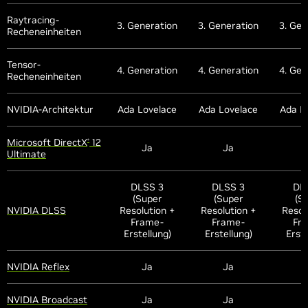
Raytracing-
3. Generation
3. Generation
3. Gen
Recheneinheiten
Tensor-
4. Generation
4. Generation
4. Gen
Recheneinheiten
NVIDIA-Architektur
Ada Lovelace
Ada Lovelace
Ada L
Microsoft DirectX
12
®
Ja
Ja
Ultimate
DLSS 3
DLSS 3
DL
(Super
(Super
(S
NVIDIA DLSS
Resolution +
Resolution +
Resol
Frame-
Frame-
Fr
Erstellung)
Erstellung)
Erste
NVIDIA Reflex
Ja
Ja
NVIDIA Broadcast
Ja
Ja