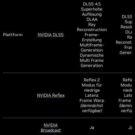
DLSS 4.5
Superhohe
Auflösung
DLSS 
DLAA
Supe
Ray
Resolut
Reconstruction
DLA
Plattform
NVIDIA DLSS
Frame-
Ray
Erstellung
Reconstru
Multiframe-
Fram
Generation
Genera
Dynamische
Multi Frame
Generation
Reflex 2
Reflex
Modus für
Modus 
niedrige
niedri
NVIDIA Reflex
Latenz
Late
Frame Warp
Frame 
(demnächst
(demnä
verfügbar)
verfügb
NVIDIA
Ja
Ja
Broadcast