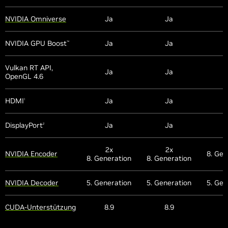
NVIDIA Omniverse
Ja
Ja
NVIDIA GPU Boost
Ja
Ja
™
Vulkan RT API,
Ja
Ja
OpenGL 4.6
HDMI
Ja
Ja
1
DisplayPort
Ja
Ja
2
2x
2x
NVIDIA Encoder
8. Gen
8. Generation
8. Generation
NVIDIA Decoder
5. Generation
5. Generation
5. Gen
CUDA-Unterstützung
8.9
8.9
8