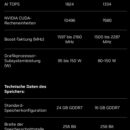
AI TOPS
1824
1334
NVIDIA CUDA-
10496
7680
Recheneinheiten
1597 bis 2160
1500 bis 2287
Boost-Taktung (MHz)
MHz
MHz
Grafikprozessor-
Subsystemleistung
95 bis 150 W
80–150 W
(W)
Technische Daten des
Speichers:
Standard-
24 GB GDDR7
16 GB GDDR7
Speicherkonfiguration
Breite der
256 Bit
256 Bit
Speicherschnittstelle