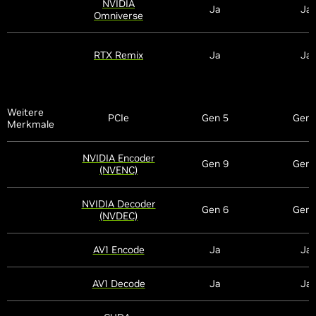
NVIDIA
Ja
Ja
Omniverse
RTX Remix
Ja
Ja
Weitere
PCIe
Gen 5
Gen 
Merkmale
NVIDIA Encoder
Gen 9
Gen 
(NVENC)
NVIDIA Decoder
Gen 6
Gen 
(NVDEC)
AV1 Encode
Ja
Ja
AV1 Decode
Ja
Ja