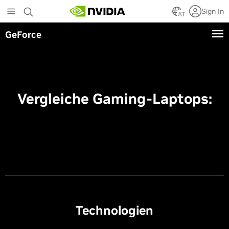
Skip
Sign In
to
AT
main
GeForce
content
Vergleiche Gaming-Laptops:
Technologien