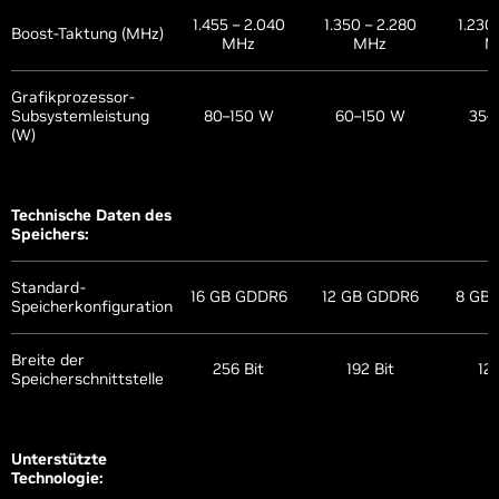
1.455 – 2.040
1.350 – 2.280
1.230 
Boost-Taktung (MHz)
MHz
MHz
M
Grafikprozessor-
Subsystemleistung
80–150 W
60–150 W
35–
(W)
Technische Daten des
Speichers:
Standard-
16 GB GDDR6
12 GB GDDR6
8 GB
Speicherkonfiguration
Breite der
256 Bit
192 Bit
128
Speicherschnittstelle
Unterstützte
Technologie: