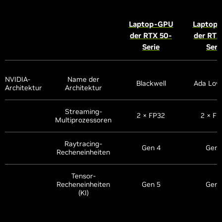
Laptop-GPU
Laptop
der RTX 50-
der RTX
Serie
Seri
NVIDIA-
Name der
Blackwell
Ada Love
Architektur
Architektur
Streaming-
2 × FP32
2 × FP
Multiprozessoren
Raytracing-
Gen 4
Gen 
Recheneinheiten
Tensor-
Recheneinheiten
Gen 5
Gen 
(KI)