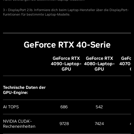
3 – DisplayPort 2.1b. Informiere dich beim Laptop-Hersteller über die DisplayPort-
Funktionen für bestimmte Laptop-Modelle.
G
eForce RTX 40-Serie
G
eForce RTX
G
eForce RTX
G
eFor
4090-Laptop-
4080-Laptop-
4070-
GPU
GPU
G
Technische Daten der
GPU-Engine:
AI TOPS
686
542
3
NVIDIA CUDA
-
®
9728
7424
4
Recheneinheiten