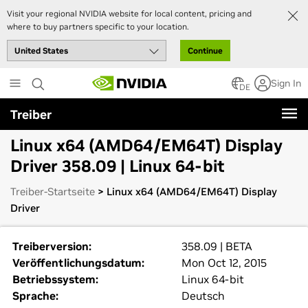
Visit your regional NVIDIA website for local content, pricing and
where to buy partners specific to your location.
Continue
Skip
Sign In
to
DE
main
Treiber
content
Linux x64 (AMD64/EM64T) Display
Driver 358.09 | Linux 64-bit
Treiber-Startseite
> Linux x64 (AMD64/EM64T) Display
Driver
Treiberversion:
358.09 | BETA
Veröffentlichungsdatum:
Mon Oct 12, 2015
Betriebssystem:
Linux 64-bit
Sprache:
Deutsch