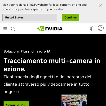
Visit your regional NVIDIA website for local content, pricing and
where to buy partners specific to your location.
Continue
Skip
to
IT
main
content
Soluzioni: Flussi di lavoro IA
Tracciamento multi-camera in
azione.
Tieni traccia degli oggetti e del percorso del
cliente attraverso più videocamere in tutto il
negozio.
Scopri di più