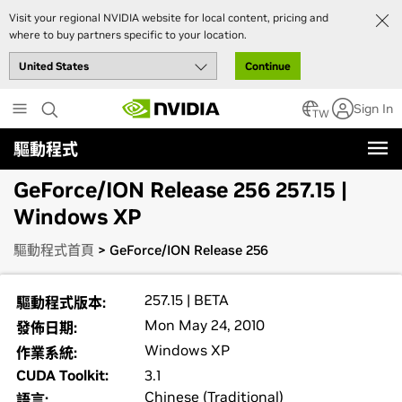
Visit your regional NVIDIA website for local content, pricing and
where to buy partners specific to your location.
Continue
Skip
Sign In
to
TW
main
驅動程式
content
GeForce/ION Release 256 257.15 |
Windows XP
驅動程式首頁
> GeForce/ION Release 256
257.15 | BETA
驅動程式版本:
Mon May 24, 2010
發佈日期:
Windows XP
作業系統:
CUDA Toolkit:
3.1
Chinese (Traditional)
語言: