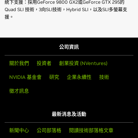
統下支援：採用GeForce 9800 GX2或GeForce GTX 295的
Quad SLI 技術，3向SLI技術，Hybrid SLI，以及SLI多螢幕支
援。
GeForce
400 Series
針對Windows XP作業系統的驅動程式發佈通知 (v257.15)
GeForce
GTX 480,
GeForce
GTX 470,
GeForce
GTX 465
控制面板快速使用指南
GeForce
300 Series
公司資訊
GeForce
GT 340,
GeForce
GT 330,
GeForce
GT 320,
GeForce
315,
GeForce
310
關於我們
投資者
創業投資 (NVentures)
GeForce
200 Series
NVIDIA 基金會
研究
企業永續性
技術
GeForce
GTX 295,
GeForce
GTX 285,
GeForce
GTX 280,
GeForce
GTX 275,
GeForce
GTX 260,
GeForce
GTS 250,
徵才訊息
GeForce
GTS 240,
GeForce
GT 230,
GeForce
GT 240,
GeForce
GT 220,
GeForce
G210,
GeForce
210,
GeForce
205
最新消息及活動
GeForce
100 Series
GeForce
GT 140,
GeForce
GT 130,
GeForce
GT 120,
GeForce
新聞中心
公司部落格
閱讀技術部落格文章
G100