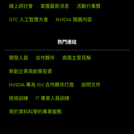
線上研討會
掌握最新消息
活動行事曆
GeForce
9 Series
GeForce
9800 GX2,
GeForce
9800 GTX/GTX+,
GeForce
GTC 人工智慧大會
NVIDIA 隨選內容
9800 GT,
GeForce
9600 GT,
GeForce
9600 GSO,
GeForce
9600 GSO 512,
GeForce
9600 GS,
GeForce
9500 GT,
GeForce
9500 GS,
GeForce
9400 GT,
GeForce
9400,
熱門連結
GeForce
9300 GS,
GeForce
9300 GE,
GeForce
9300 SE,
GeForce
9300,
GeForce
9200,
GeForce
9100
開發人員
合作夥伴
高階主管見解
GeForce
8 Series
新創企業與創業投資
GeForce
8800 Ultra,
GeForce
8800 GTX,
GeForce
8800
GTS 512,
GeForce
8800 GTS,
GeForce
8800 GT,
GeForce
NVIDIA 專為 ISV 合作夥伴打造
說明文件
8800 GS,
GeForce
8600 GTS,
GeForce
8600 GT,
GeForce
8600 GS,
GeForce
8500 GT,
GeForce
8400 GS,
GeForce
技術訓練
IT 專業人員訓練
8400 SE,
GeForce
8400,
GeForce
8300 GS,
GeForce
8300,
用於資料科學的專業服務
GeForce
8200,
GeForce
8200 /nForce 730a,
GeForce
8100
/nForce 720a
GeForce
7 Series