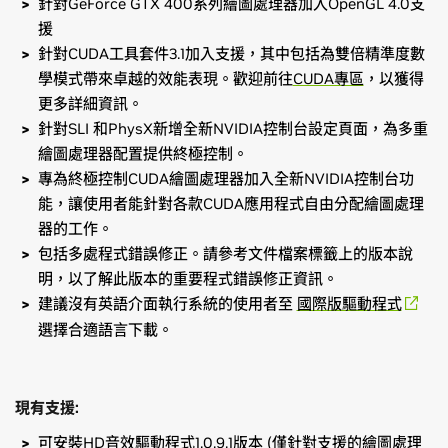
針對GeForce GTX 400系列繪圖處理器加入OpenGL 4.0支
援
針對CUDA工具套件3.1加入支援，其中包括為雙倍精準度數
學模式帶來卓越的效能表現。歡迎前往
CUDA專區
，以獲得
更多詳細資訊。
針對SLI 和PhysX新增全新NVIDIA控制台設定頁面，為多重
繪圖處理器配置提供終極控制。
專為終極控制CUDA繪圖處理器加入全新NVIDIA控制台功
能，讓使用者能針對各款CUDA應用程式自由分配繪圖處理
器的工作。
包括多處程式錯誤修正。請參考文件檔案標籤上的版本說
明，以了解此版本的重要程式錯誤修正資訊。
建議沒有英語介面執行系統的使用者至
國際版驅動程式
選擇合適語言下載。
現有支援
:
可安裝HD音效驅動程式1.0.9.1版本 (僅針對支援的繪圖處理