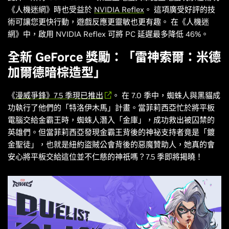
《
人機迷網
》時也受益於
NVIDIA Reflex
。 這項廣受好評的技
術可讓您更快行動，遊戲反應更靈敏也更有趣。 在《
人機迷
網
》中，啟用 NVIDIA Reflex 可將 PC 延遲最多降低 46%。
全新 GeForce 獎勵：「雷神索爾：米德
加爾德暗棕造型」
《
漫威爭鋒
》7.5 季現已推出
。 在 7.0 季中，蜘蛛人與黑貓成
功執行了他們的「特洛伊木馬」計畫。當菲莉西亞忙於將平板
電腦交給金霸王時，蜘蛛人潛入「金庫」，成功救出被囚禁的
英雄們。但當菲莉西亞發現金霸王背後的神祕支持者竟是「鍍
金聖徒」，也就是紐約盜賊公會背後的惡魔贊助人，她真的會
安心將平板交給這位並不仁慈的神祇嗎？7.5 季即將揭曉！