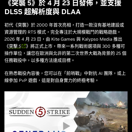
《突襲 5》於 4 月 23 日發佈，並支援
DLSS 超解析度與 DLAA
初代《
突襲
》於 2000 年首次亮相，打造一款沒有基地建設或
資源管理的 RTS 模式，完全專注於大規模戰鬥的戰略遊戲。
2026 年 4 月 23 日，由 Kite Games 與 Kalypso Media 推出
《
突擊 5
》將正式上市，帶來一系列戰術選項與 300 多種可
操作單位，讓您在歐洲與北非的第二次世界大戰為背景的 25 個
任務戰役中，以多種方法達成目標。
在熟悉戰役內容後，您可以在「前哨戰」中對抗 AI 團隊，或上
線參加 PvP 遊戲，這是對自身實力的終極考驗。