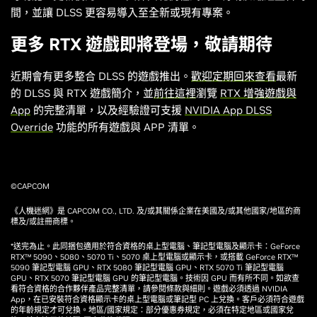
間，並讓 DLSS 更容易導入至全新或現有專案。
更多 RTX 遊戲即將登場，敬請期待
近期會有更多整合 DLSS 的遊戲推出。
歡迎定期回來查看
最新
的 DLSS 與 RTX 遊戲簡介，並
前往這裡
瀏覽
RTX 增強遊戲與
App
的完整清單，以及經驗證可支援
NVIDIA App DLSS
Override
功能的所有遊戲與 APP 清單。
©CAPCOM
《人機迷網》是 CAPCOM CO., LTD. 及/或其關係企業在美國及/或其他國家/地區的商
標及/或註冊商標。
*送完為止。此同捆包適用於符合資格的桌上型電腦、筆記型電腦及顯示卡：GeForce
RTX™ 5090、5080、5070 Ti、5070 桌上型電腦或顯示卡，或搭載 GeForce RTX™
5090 筆記型電腦 GPU、RTX 5080 筆記型電腦 GPU、RTX 5070 Ti 筆記型電腦
GPU、RTX 5070 筆記型電腦 GPU 的筆記型電腦。技術因 GPU 而有所不同。如欲查
看符合資格的合作夥伴產品完整清單，請參閱條款與細則。遊戲必須透過 NVIDIA
App，在已安裝符合資格顯示卡的桌上型電腦或筆記型 PC 上兌換。客戶必須符合遊戲
的年齡規定才可兌換。地區/國家規定：部分優惠券規定，必須在特定地區或國家兌