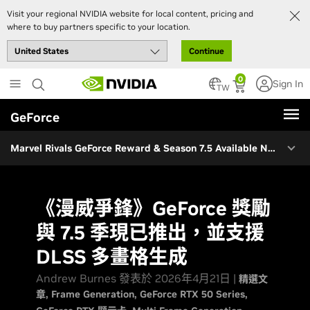
Visit your regional NVIDIA website for local content, pricing and
PRAGMATA™ & GeForce RTX 50 Series Bundle Available Now
where to buy partners specific to your location.
全新 GeForce 獎勵：「雷神索爾：米德加爾德暗棕造型」
Continue
‘83 Enters Early Access On April 23rd
Skip
0
Sign In
NTE’s DLSS & Path Tracing Update Launches April 23rd
to
TW
main
《原子之心：染血水晶》DLC#4 現已推出
GeForce
content
Sudden Strike 5 Launches April 23rd
Marvel Rivals GeForce Reward & Season 7.5 Available Now
NVIDIA DLSS 4.5 SDK Available Now
Head Back Soon For More
《漫威爭鋒》GeForce 獎勵
與 7.5 季現已推出，並支援
DLSS 多畫格生成
Andrew Burnes 發表於 2026年4月21日 |
精選文
章
Frame Generation
GeForce RTX 50 Series