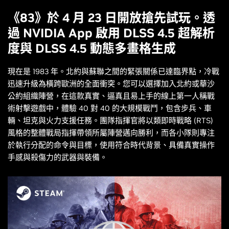
《83》於 4 月 23 日開放搶先試玩。透
過 NVIDIA App 啟用 DLSS 4.5 超解析
度與 DLSS 4.5 動態多畫格生成
現在是 1983 年。北約與蘇聯之間的緊張關係已達臨界點，冷戰
迅速升級為橫跨歐洲的全面衝突。您可以選擇加入北約或華沙
公約組織陣營，在這款真實、逼真且易上手的線上第一人稱戰
術射擊遊戲中，體驗 40 對 40 的大規模戰鬥，包含步兵、車
輛、坦克與火力支援任務。團隊指揮官將以類即時戰略 (RTS)
風格的整體戰局指揮帶領所屬陣營邁向勝利，而各小隊則專注
於執行分配的命令與目標，使用符合時代背景、具備真實操作
手感與殺傷力的武器與裝備。