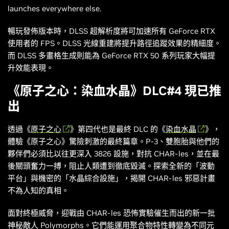
launches everywhere else.
暢玩發佈版本時，DLSS 超解析度將可加速所有 GeForce RTX
使用者的 FPS。DLSS 光線重建將提升路徑追蹤效果的精細度。
而 DLSS 多畫格生成則能為 GeForce RTX 50 系列玩家大幅提
升效能表現。
《原子之心：染血水晶》DLC#4 現已推
出
透過《
原子之心
》第四代也是最終 DLC 的《
染血水晶
》，
體驗《原子之心》驚險刺激的最終篇章。P-3、雙胞胎與他們的
夥伴們必須比以往更深入 3826 設施，對抗 CHAR-les，並在最
後關頭奮力一搏，阻止人類遭到徹底毀滅。探索全新的「波動
平台」與機密的「水晶綜合設施」，揭開 CHAR-les 邪惡計畫
不為人知的真相。
面對終極威脅，迎戰由 CHAR-les 恐怖實驗催生而出的新一批
神秘敵人 Polymorphs。它們能運用聚合物特性轉變為不同元