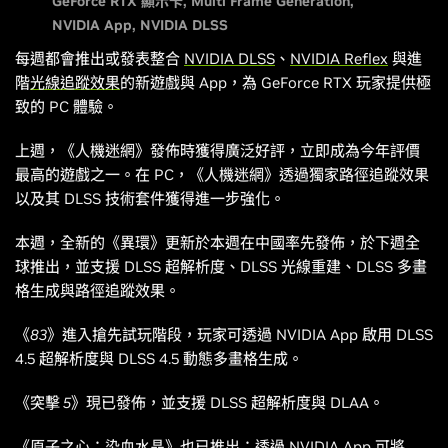
GeForce RTX 顯示卡
Multi Frame Generation
NVIDIA App
NVIDIA DLSS
每週都會推出或發表整合
NVIDIA DLSS
、
NVIDIA Reflex
與進
階
光線追蹤效果
的新遊戲與 App，為 GeForce RTX 玩家提供極
致的 PC 體驗。
上週，《
人機迷網
》發佈時獲得廣泛好評，立即成為今年評價
最高的遊戲之一。在 PC，《
人機迷網
》透過獨家路徑追蹤效果
以及其 DLSS 技術套件獲得進一步強化。
本週，全新的
《異環》
更新於本週在中國率先發佈，於下週全
球推出，並支援 DLSS 超解析度、DLSS 光線重建、DLSS 多畫
格生成與路徑追蹤效果。
《
83
》進入搶先試玩階段，玩家可透過 NVIDIA App 啟用 DLSS
4.5 超解析度與 DLSS 4.5 動態多畫格生成。
《
突擊 5》
現已發佈，並支援 DLSS 超解析度與 DLAA。
《原子之心：染血水晶》
也已推出；透過 NVIDIA App 可將