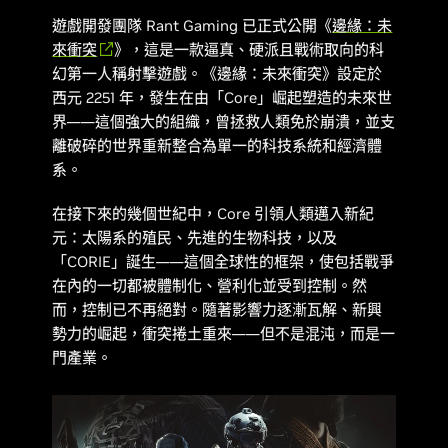
遊戲開發團隊 Rant Gaming 已正式公開《
邊緣：未
來衝突
》，這是一款逼真、硬派且戰術取向的科
幻第一人稱射擊遊戲。《
邊緣：未來衝突
》設定於
西元 2251 年，發生在由「Core」崛起塑造的未來世
界——這個強大的組織，曾拯救人類免於崩潰，並支
離破碎的世界重新整合為單一的科技系統和經濟體
系。
在接下來的幾個世紀中，Core 引領人類邁入新紀
元：太陽系的殖民、先進的生物科技，以及
「CORIE」誕生——這個全球性的框架，使包括戰爭
在內的一切都被體制化、營利化並受到控制。然
而，控制已不再絕對。隨著影響力逐漸瓦解、新興
勢力的崛起，衝突捲土重來——但不是混沌，而是一
門產業。