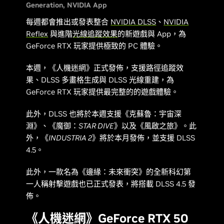
Generation
NVIDIA App
每週都會推出或發表整合
NVIDIA DLSS
、
NVIDIA
Reflex
與進階
光線追蹤效果
的新遊戲與 App，為
GeForce RTX 玩家提供極致的 PC 體驗。
本週，《
人機迷網
》正式發佈，支援路徑追蹤效
果、DLSS 多畫格生成與 DLSS 光線重建，為
GeForce RTX 玩家提供最完整的的遊戲體驗。
此外，DLSS 也將於本週支援《
克蘇魯：宇宙深
淵
》、《
魔御：STAR DIVE
》以及《
風啟之旅
》。此
外，《
INDUSTRIA 2
》將於本月發佈，並支援 DLSS
4.5。
此外，一款名為《
邊緣：未來衝突
》的全新科幻第
一人稱射擊遊戲也已正式發表，將搭載 DLSS 4.5 發
佈。
《
人機迷網
》GeForce RTX 50