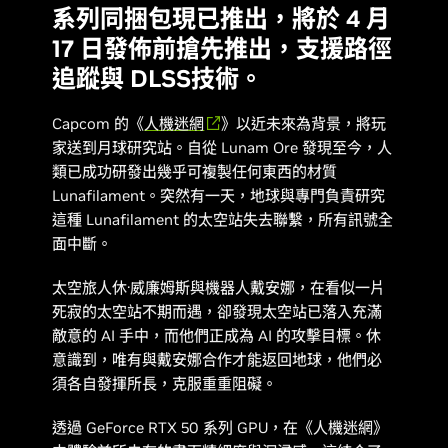
系列同捆包現已推出，將於 4 月
17 日發佈前搶先推出，支援路徑
追蹤與 DLSS技術。
Capcom 的《
人機迷網
》以近未來為背景，將玩
家送到月球研究站。自從 Lunam Ore 發現至今，人
類已成功研發出幾乎可複製任何東西的材質
Lunafilament。突然有一天，地球與專門負責研究
這種 Lunafilament 的太空站失去聯繫，所有訊號全
面中斷。
太空旅人休·威廉姆斯與機器人戴安娜，在看似一片
死寂的太空站不期而遇，卻發現太空站已落入充滿
敵意的 AI 手中，而他們正成為 AI 的攻擊目標。休
意識到，唯有與戴安娜合作才能返回地球，他們必
須各自發揮所長，克服重重阻礙。
透過 GeForce RTX 50 系列 GPU，在《
人機迷網
》