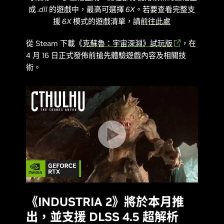
成 .dll 的遊戲中，最高可選擇 6X。若要查看完整支
援 6X 模式的遊戲清單，請
前往此處
從 Steam 下載《
克蘇魯：宇宙深淵
》試玩版
，在
4 月 16 日正式發佈前搶先體驗遊戲內容及相關技
術。
《INDUSTRIA 2》將於本月推
出，並支援 DLSS 4.5 超解析