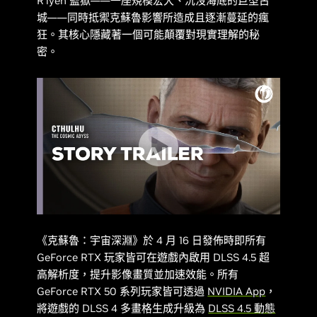
R'lyeh 監獄——一座規模宏大、沉沒海底的巨型古
城——同時抵禦克蘇魯影響所造成且逐漸蔓延的瘋
狂。其核心隱藏著一個可能顛覆對現實理解的秘
密。
《
克蘇魯：宇宙深淵
》於 4 月 16 日發佈時即所有
GeForce RTX 玩家皆可在遊戲內啟用 DLSS 4.5 超
高解析度，提升影像畫質並加速效能。所有
GeForce RTX 50 系列玩家皆可透過
NVIDIA App
，
將遊戲的 DLSS 4 多畫格生成升級為
DLSS 4.5 動態