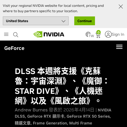
Visit your regional NVIDIA website for local content, pricing and
where to buy partners specific to your location.
Continue
Skip
0
Sign In
to
TW
main
GeForce
content
DLSS 本週將支援《克蘇
魯：宇宙深淵》、《魔御：
STAR DIVE》、《人機迷
網》以及《風啟之旅》。
Andrew Burnes
發表於 2026年4月14日 |
NVIDIA
DLSS
GeForce RTX 顯示卡
GeForce RTX 50 Series
精選文章
Frame Generation
Multi Frame