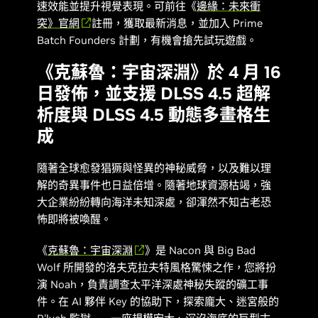
速效能並提升視覺表現。可前往《
邊緣：未來衝
突
》官網
註冊，獲取最新消息，並加入 Prime
Batch Founders 計劃，有機會搶先試玩遊戲。
《克蘇魯：宇宙深淵》於 4 月 16
日發佈，並支援 DLSS 4.5 超解
析度與 DLSS 4.5 動態多畫格生
成
隨著全球愈發猖獗與怪異的神秘威脅，以及難以理
解的奇異事件也日益倍增。隨著地球資源枯竭，強
大企業紛紛轉向海洋未知深處，卻渾然不知古老恐
怖即將被喚醒。
《
克蘇魯：宇宙深淵
》是 Nacon 與 Big Bad
Wolf 所開發的洛夫克拉夫特風格驚悚之作，您將扮
演 Noah，負責調查太平洋深處神秘失蹤的礦工事
件。在 AI 夥伴 Key 的協助下，探索龐大、迷宮般的