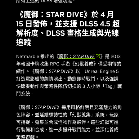
所有上述的 DLSS 增強功能。
《魔御：STAR DIVE》於 4 月
15 日發佈，並支援 DLSS 4.5 超
解析度、DLSS 畫格生成與光線
追蹤
Netmarble 推出的《
魔御：STAR DIVE
》是 2013
年韓國卡牌收集 RPG 手遊
《幻獸養成》
備受期待的
續作。《
魔御：STAR DIVE
》以 Unreal Engine 5
打造電影般的劇情演出、動態即時戰鬥，以及強調
快節奏動作與策略性隊伍切換的 3 人小隊「Tag」戰
鬥系統。
《
魔御：STAR DIVE
》採用風格鮮明且充滿魅力的角
色陣容，並延續標誌性的「幻獸蒐集」系統，玩家
可捕捉、蒐集並合成怪物作為夥伴。這些幻獸可進
行裝備和合成，進一步提升戰鬥能力，並深化養成
策略遊戲。