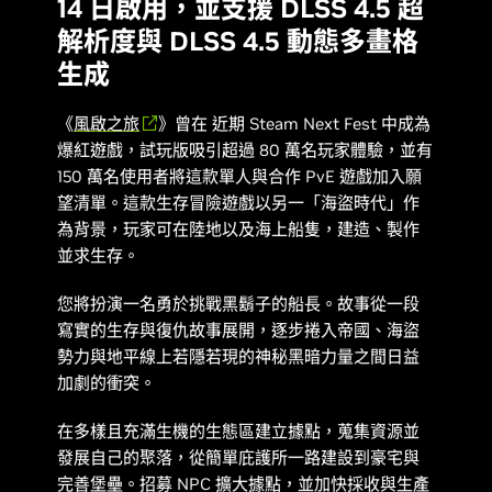
14 日啟用，並支援 DLSS 4.5 超
解析度與 DLSS 4.5 動態多畫格
生成
《
風啟之旅
》曾在
近期 Steam Next Fest 中成為
爆紅遊戲，試玩版吸引超過 80 萬名玩家體驗，並有
150 萬名使用者將這款單人與合作 PvE 遊戲加入願
望清單。這款生存冒險遊戲以另一「海盜時代」作
為背景，玩家可在陸地以及海上船隻，建造、製作
並求生存。
您將扮演一名勇於挑戰黑鬍子的船長。故事從一段
寫實的生存與復仇故事展開，逐步捲入帝國、海盜
勢力與地平線上若隱若現的神秘黑暗力量之間日益
加劇的衝突。
在多樣且充滿生機的生態區建立據點，蒐集資源並
發展自己的聚落，從簡單庇護所一路建設到豪宅與
完善堡壘。招募 NPC 擴大據點，並加快採收與生產